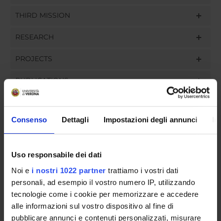
THIRD MISSION
RESEARCH
PROJECTS
PUBLICATIONS
ASSIGNMENTS
Consenso
Dettagli
Impostazioni degli annunci
In
Uso responsabile dei dati
ORGANISATION
Noi e
i nostri 1022 partner
trattiamo i vostri dati
GOVERNANCE
personali, ad esempio il vostro numero IP, utilizzando
tecnologie come i cookie per memorizzare e accedere
COMMITTEES
alle informazioni sul vostro dispositivo al fine di
pubblicare annunci e contenuti personalizzati, misurare
DEPARTMENT ADMINISTRATION OFFICES