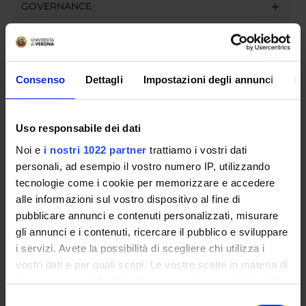
GOVERNANCE
COMMITTEES
DEPARTMENT ADMINISTRATION OFFICES
Consenso
Dettagli
Impostazioni degli annunci
In
STUDENT ADMINISTRATION OFFICES
Uso responsabile dei dati
DEPARTMENT FACILITIES
Noi e
i nostri 1022 partner
trattiamo i vostri dati
LIBRARIES
personali, ad esempio il vostro numero IP, utilizzando
tecnologie come i cookie per memorizzare e accedere
CENTRI
alle informazioni sul vostro dispositivo al fine di
pubblicare annunci e contenuti personalizzati, misurare
LABORATORIES AND RESEARCH CENTRES
gli annunci e i contenuti, ricercare il pubblico e sviluppare
i servizi. Avete la possibilità di scegliere chi utilizza i
Contacts
vostri dati e per quali scopi. Le vostre scelte in materia di
People
privacy sono applicabili solo su questa proprietà digitale
Places
in cui avete effettuato le vostre scelte. È possibile
Selezione