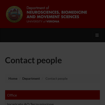
Toggl
Contact people
Home
Department
Contact people
Office
Incaricato AQ Terza missione