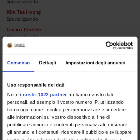
Specializzando
Kim Tae Hyong
Specializzando
Lanaro Clotilde
Specializzando
Lorenzoni Inama Diletta
Specializzando
Consenso
Dettagli
Impostazioni degli annunci
In
Malgrati Tullio
Specializzando
Muti Gloria
Uso responsabile dei dati
Specializzando
Noi e
i nostri 1022 partner
trattiamo i vostri dati
Negrini Alessandro
personali, ad esempio il vostro numero IP, utilizzando
Specializzando
tecnologie come i cookie per memorizzare e accedere
alle informazioni sul vostro dispositivo al fine di
Oliana Beatrice Mariagina
pubblicare annunci e contenuti personalizzati, misurare
Specializzando
gli annunci e i contenuti, ricercare il pubblico e sviluppare
Panozzo Irene
i servizi. Avete la possibilità di scegliere chi utilizza i