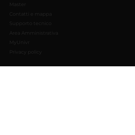
Master
Contatti e mappa
Supporto tecnico
Area Amministrativa
MyUnivr
Privacy policy