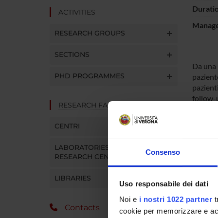
Durati
ACTIVITIES
Manager
RESEARCH GROUPS
SECTIONS
Da una r
PHD PROGRAMMES
pazient
pazienti
follow-
RESEARCH FACILITIES
riprende
E’ molto
CENTRI
terapeut
disturb
LABORATORIES AND
la loro 
Consenso
RESEARCH CENTRES
Risulta 
ricerca
LIBRARIES
Uso responsabile dei dati
Noi e
i nostri 1022 partner
t
PROJ
Contacts
cookie per memorizzare e acce