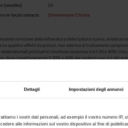
on (months)
24
s or local contacts
Zimmermann Christa
ecente revisione della letteratura delle tuttora scarse, evidenze e
e su quattro affetti da psicosi, non aderiva al trattamento propost
 ambulatoriali psichiatrici risultava compresa tra il 26 e 40%. Una 
up, dove rispettivamente il 30% e 46% dei pazienti non si è più p
ndo alcun contatto nell’anno successivo (Rossi et al., 2002; Percud
 probabile, e i pochi studi esplorativi lo confermano, che in psichi
i sia da attribuire ad una comunicazione inefficace e all’insoddisfa
i più gravi, come nelle psicosi, il problema maggiore, più che il f
difficoltà ad accettare e seguire il programma terapeutico.
Dettagli
Impostazioni degli annunci
evidente dalle poche evidenze riportate in letteratura che il probl
 rimasta trascurata a lungo ed è ancora tutta da affrontare e da co
rattiamo i vostri dati personali, ad esempio il vostro numero IP, 
ECT PARTICIPANTS
dere alle informazioni sul vostro dispositivo al fine di pubblica