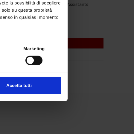
vete la possibilità di scegliere
 Zimmermann
Research Assistants
li solo su questa proprietà
consenso in qualsiasi momento
alche metro,
Marketing
e specifiche (impronte
ezione dettagli
. Puoi
Accetta tutti
l media e per analizzare il
ostri partner che si occupano
azioni che hai fornito loro o