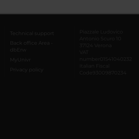
Piazzale Ludovico
Technical support
Antonio Scuro 10
Back office Area -
37124 Verona
dbErw
VAT
number01541040232
MyUnivr
Italian Fiscal
Privacy policy
Code93009870234