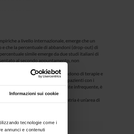
mpiriche a livello internazionale, emerge che un
o e che la percentuale di abbandoni (drop-out) di
percentuale simile emerge da due studi italiani di
resentato al secondo appuntamento, non
ani et al., 2002).
atria così come in medicina, l’abbandono di terapie e
zione delle risposte ricevute. Nei pazienti con i
enomeno dell’abbandono, relativamente infrequente, è
Informazioni sui cookie
ema della comunicazione in Psichiatria è un’area di
mprendere.
utilizzando tecnologie come i
re annunci e contenuti