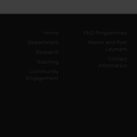
Home
PhD Programmes
Department
Master and Post
Lauream
Research
Contact
Teaching
information
Community
Engagement