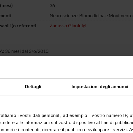
(mesi)
36
menti
Neuroscienze, Biomedicina e Movimento
abili (o referenti
Zanusso Gianluigi
 36 mesi dal 3/6/2010.
SABILE SCIENTIFICO : Dott. Gianluigi Zanusso
nanziatore: Istituto Zooprofilattico Sperimentale del Piemonte, Lig
O COMPLESSIVO: € 13.000
Dettagli
Impostazioni degli annunci
 FINANZIATORI:
o Zooprofilattico
Finanziamento:
assegnato e gestito dal 
ntale del Piemonte,
e Valle d’Aosta
rattiamo i vostri dati personali, ad esempio il vostro numero IP, 
dere alle informazioni sul vostro dispositivo al fine di pubblica
nunci e i contenuti, ricercare il pubblico e sviluppare i servizi. A