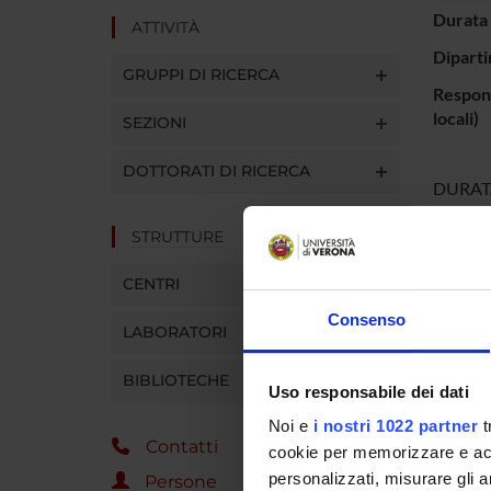
Durata 
ATTIVITÀ
Diparti
GRUPPI DI RICERCA
Respons
locali)
SEZIONI
DOTTORATI DI RICERCA
DURATA:
RESPON
Ente fi
STRUTTURE
IMPORT
CENTRI
Consenso
LABORATORI
ENTI
Istitut
BIBLIOTECHE
Uso responsabile dei dati
Sperime
Liguria 
Noi e
i nostri 1022 partner
t
Contatti
cookie per memorizzare e acce
personalizzati, misurare gli an
Persone