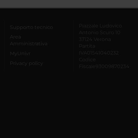
Piazzale Ludovico
Supporto tecnico
Antonio Scuro 10
Area
37124 Verona
Amministrativa
Partita
IVA01541040232
MyUnivr
Codice
Privacy policy
Fiscale93009870234