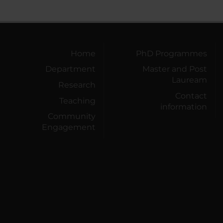
Home
PhD Programmes
Department
Master and Post
Lauream
Research
Contact
Teaching
information
Community
Engagement