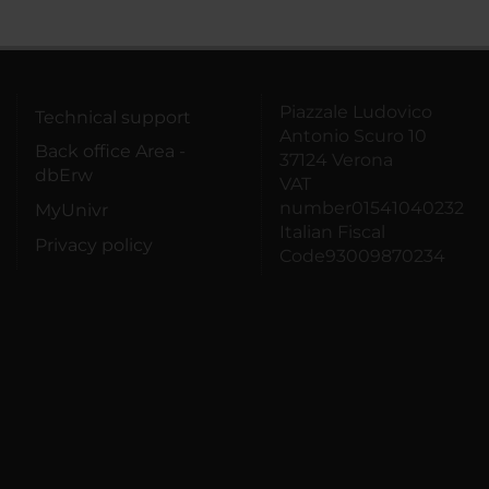
Piazzale Ludovico
Technical support
Antonio Scuro 10
Back office Area -
37124 Verona
dbErw
VAT
number01541040232
MyUnivr
Italian Fiscal
Privacy policy
Code93009870234