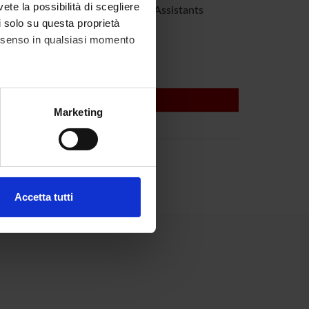
vete la possibilità di scegliere
 Zimmermann
Research Assistants
li solo su questa proprietà
consenso in qualsiasi momento
alche metro,
Marketing
e specifiche (impronte
ezione dettagli
. Puoi
Accetta tutti
l media e per analizzare il
ostri partner che si occupano
azioni che hai fornito loro o