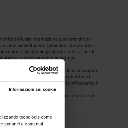
mpiriche a livello internazionale, emerge che un
o e che la percentuale di abbandoni (drop-out) di
percentuale simile emerge da due studi italiani di
resentato al secondo appuntamento, non
ani et al., 2002).
atria così come in medicina, l’abbandono di terapie e
zione delle risposte ricevute. Nei pazienti con i
enomeno dell’abbandono, relativamente infrequente, è
Informazioni sui cookie
ema della comunicazione in Psichiatria è un’area di
mprendere.
utilizzando tecnologie come i
re annunci e contenuti