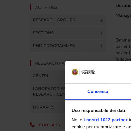
Durati
ACTIVITIES
Manager
RESEARCH GROUPS
SECTIONS
Da una r
PHD PROGRAMMES
pazient
pazienti
follow-
RESEARCH FACILITIES
riprende
E’ molto
CENTRI
terapeut
disturb
LABORATORIES AND
la loro 
Consenso
RESEARCH CENTRES
Risulta 
ricerca
LIBRARIES
Uso responsabile dei dati
Noi e
i nostri 1022 partner
t
PROJ
Contacts
cookie per memorizzare e acce