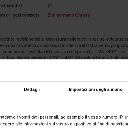
on (months)
24
s or local contacts
Zimmermann Christa
ecente revisione della letteratura delle tuttora scarse, evidenze e
e su quattro affetti da psicosi, non aderiva al trattamento propost
 ambulatoriali psichiatrici risultava compresa tra il 26 e 40%. Una 
up, dove rispettivamente il 30% e 46% dei pazienti non si è più p
ndo alcun contatto nell’anno successivo (Rossi et al., 2002; Percud
 probabile, e i pochi studi esplorativi lo confermano, che in psichi
i sia da attribuire ad una comunicazione inefficace e all’insoddisfa
i più gravi, come nelle psicosi, il problema maggiore, più che il f
difficoltà ad accettare e seguire il programma terapeutico.
Dettagli
Impostazioni degli annunci
evidente dalle poche evidenze riportate in letteratura che il probl
 rimasta trascurata a lungo ed è ancora tutta da affrontare e da co
rattiamo i vostri dati personali, ad esempio il vostro numero IP, 
ECT PARTICIPANTS
dere alle informazioni sul vostro dispositivo al fine di pubblica