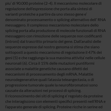
piu’ di 90.000 proteine (2-4). Il meccanismo molecolare di
regolazione dell’espressione che porta alla sintesi di
varianti proteiche a partire da uno stesso gene e’
denominato processamento o splicing alternativo dell’ RNA
messaggero. Il complesso meccanismo molecolare dello
splicing porta alla produzione di molecole funzionali di RNA
messaggero con rimozione delle sequenze non codificanti
(introni) dal trascritto primario del gene. Dall’analisi delle
sequenze espresse dal nostro genoma si stima che siano
sottoposti a questo meccanismo di regolazione il 47% dei
geni (5) e che raggiunga la sua massima attivita’ nelle cellule
neuronali (6). Circa il 15% delle mutazioni puntiformi
associate a malattie genetiche causano difetti dei
meccanismi di processamento degli mRNA. Malattie
neurodegenerative quali l’atassia teleangectasia, o di
progressione tumorale quale la neurofibromatosi sono
causate da alterazioni nei processi di splicing.
Il riconoscimento dei siti di splicing e’ regolato da proteine
che interagiscono con elementi specifici presenti nell’RNA e
l’apparato generale di splicing. Proteine ricche in serine ed