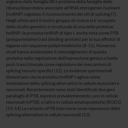
arginine della famiglia SR e proteine della famiglia delle
ribonucleoproteine associate all’RNA eterogeneo nucleare
(hnRNP) regolano il riconoscimento dei siti di splicing (7).
Negli ultimi anni il nostro gruppo di ricerca si e’ occupato
dello studio genetico e strutturale di una delle proteine
hnRNP: la proteina hnRNP di tipo I, anche nota come PTB
(polypyrimidine tract binding-protein) per la sua affinita’ di
legame con sequenze polipirimidiniche (8-11). Numerosi
studi hanno evidenziato il coinvolgimento di questa
proteina nella regolazione dell’espressione genica a livello
post-trascrizionale come regolatore dei meccanismi di
splicing tessuto specifici (12). Le evidenze sperimentali
dimostrano che la proteina hnRNP I agisce come
modulatore dello splicing alternativo in cellule muscolari e
neuronali. Recentemente sono stati identificati due geni
paraloghi di PTB, espressi prevalentemente, uno in cellule
neuronali (nPTB), e l’altro in cellule ematopoietiche (ROD1)
(13-14) La variante nPTB interviene come repressore dello
splicing alternativo in cellule neuronali (13).