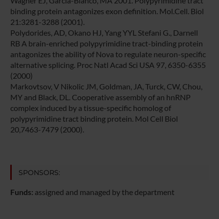
Wagner EJ, Garcia-Blanco, MA 2001. Polypyrimidine tract
binding protein antagonizes exon definition. Mol.Cell. Biol
21:3281-3288 (2001).
Polydorides, AD, Okano HJ, Yang YYL Stefani G., Darnell
RB A brain-enriched polypyrimidine tract-binding protein
antagonizes the ability of Nova to regulate neuron-specific
alternative splicing. Proc Natl Acad Sci USA 97, 6350-6355
(2000)
Markovtsov, V Nikolic JM, Goldman, JA, Turck, CW, Chou,
MY and Black, DL. Cooperative assembly of an hnRNP
complex induced by a tissue-specific homolog of
polypyrimidine tract binding protein. Mol Cell Biol
20,7463-7479 (2000).
SPONSORS:
Funds:
assigned and managed by the department