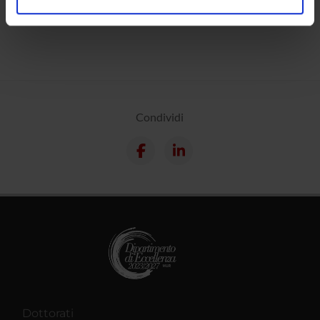
Calendario
analizzare il nostro traffico. Condividiamo inoltre
informazioni sul modo in cui utilizzi il nostro sito con i
nostri partner che si occupano di analisi dei dati web,
pubblicità e social media, i quali potrebbero combinarle
con altre informazioni che hai fornito loro o che hanno
raccolto dal tuo utilizzo dei loro servizi.
Condividi
Dottorati