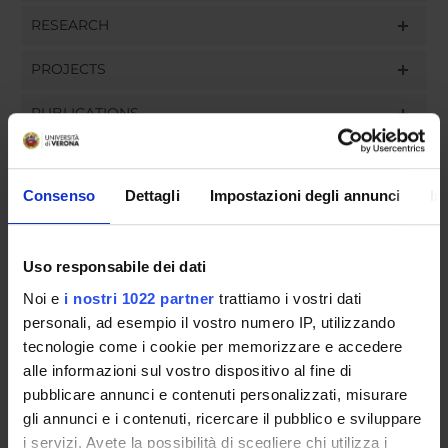
RESEARCH
PROJECTS
PUBLICATIONS
ASSIGNMENTS
Consenso
Dettagli
Impostazioni degli annunci
In
ORGANISATION
Uso responsabile dei dati
Noi e
i nostri 1022 partner
trattiamo i vostri dati
GOVERNANCE
personali, ad esempio il vostro numero IP, utilizzando
tecnologie come i cookie per memorizzare e accedere
COMMITTEES
alle informazioni sul vostro dispositivo al fine di
pubblicare annunci e contenuti personalizzati, misurare
DEPARTMENT ADMINISTRATION OFFICES
gli annunci e i contenuti, ricercare il pubblico e sviluppare
STUDENT ADMINISTRATION OFFICES
i servizi. Avete la possibilità di scegliere chi utilizza i