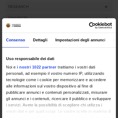
RESEARCH
PROJECTS
ASSIGNMENTS
Consenso
Dettagli
Impostazioni degli annunci
In
ORGANISATION
Uso responsabile dei dati
Noi e
i nostri 1022 partner
trattiamo i vostri dati
GOVERNANCE
personali, ad esempio il vostro numero IP, utilizzando
tecnologie come i cookie per memorizzare e accedere
COMMITTEES
alle informazioni sul vostro dispositivo al fine di
pubblicare annunci e contenuti personalizzati, misurare
DEPARTMENT ADMINISTRATION OFFICES
gli annunci e i contenuti, ricercare il pubblico e sviluppare
STUDENT ADMINISTRATION OFFICES
i servizi. Avete la possibilità di scegliere chi utilizza i
vostri dati e per quali scopi. Le vostre scelte in materia di
privacy sono applicabili solo su questa proprietà digitale
DEPARTMENT FACILITIES