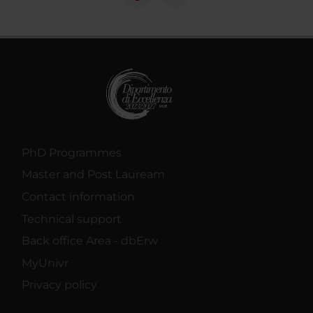
PhD Programmes
Master and Post Lauream
Contact information
Technical support
Back office Area - dbErw
MyUnivr
Privacy policy