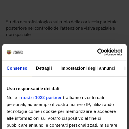
Studio neurofisiologico sul ruolo della corteccia parietale
posteriore nel controllo dell'attenzione visiva spaziale e
non spaziale
PROJECT PARTICIPANTS
Leonardo Chelazzi
Consenso
Dettagli
Impostazioni degli annunci
In
Full Professor
Chiara Della Libera
Associate Professor
Uso responsabile dei dati
Ashkan Golzar
Noi e
i nostri 1022 partner
trattiamo i vostri dati
personali, ad esempio il vostro numero IP, utilizzando
Ilaria Sani
tecnologie come i cookie per memorizzare e accedere
alle informazioni sul vostro dispositivo al fine di
Elisa Santandrea
Temporary Assistant Professor
pubblicare annunci e contenuti personalizzati, misurare