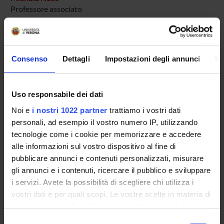
Professore associato
Michele Tansella
Consenso
Dettagli
Impostazioni degli annunci
In
AREE DI RICERCA COINVOLTE DAL PROGETTO
Psychiatry
Uso responsabile dei dati
Noi e
i nostri 1022 partner
trattiamo i vostri dati
personali, ad esempio il vostro numero IP, utilizzando
SEZIONI
tecnologie come i cookie per memorizzare e accedere
Psichiatria
alle informazioni sul vostro dispositivo al fine di
pubblicare annunci e contenuti personalizzati, misurare
gli annunci e i contenuti, ricercare il pubblico e sviluppare
i servizi. Avete la possibilità di scegliere chi utilizza i
vostri dati e per quali scopi. Le vostre scelte in materia di
ATTIVITÀ
privacy sono applicabili solo su questa proprietà digitale
in cui avete effettuato le vostre scelte. È possibile
Selezione
GRUPPI DI RICERCA