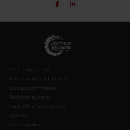
PhD Programmes
Master and Post Lauream
Contact information
Technical support
Back office Area - dbErw
MyUnivr
Privacy policy