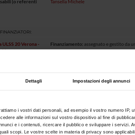
abili (o referenti
Tansella Michele
 FINANZIATORI:
a ULSS 20 Verona -
Finanziamento:
assegnato e gestito da un
e Veneto
ECIPANTI AL PROGETTO
Dettagli
Impostazioni degli annunci
 Tansella
DI RICERCA COINVOLTE DAL PROGETTO
rattiamo i vostri dati personali, ad esempio il vostro numero IP, 
dere alle informazioni sul vostro dispositivo al fine di pubblica
atry
nunci e i contenuti, ricercare il pubblico e sviluppare i servizi. A
r quali scopi. Le vostre scelte in materia di privacy sono applicabi