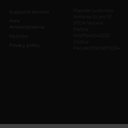
Piazzale Ludovico
Supporto tecnico
Antonio Scuro 10
Area
37124 Verona
Amministrativa
Partita
IVA01541040232
MyUnivr
Codice
Privacy policy
Fiscale93009870234