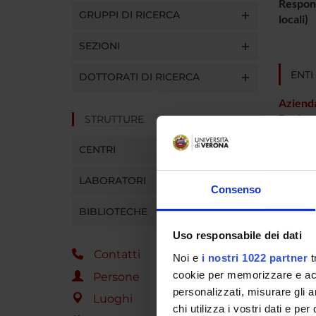
Respons
GRUPPI DI RICERCA
locali)
SEZIONI
ENTI
DOTTORATI DI RICERCA
Aziend
Region
STRUTTURE
CENTRI
PART
LABORATORI
Consenso
Michele
BIBLIOTECHE
Uso responsabile dei dati
AREE 
Contatti
Noi e
i nostri 1022 partner
t
cookie per memorizzare e acce
Psychi
Persone
personalizzati, misurare gli an
Luoghi
chi utilizza i vostri dati e pe