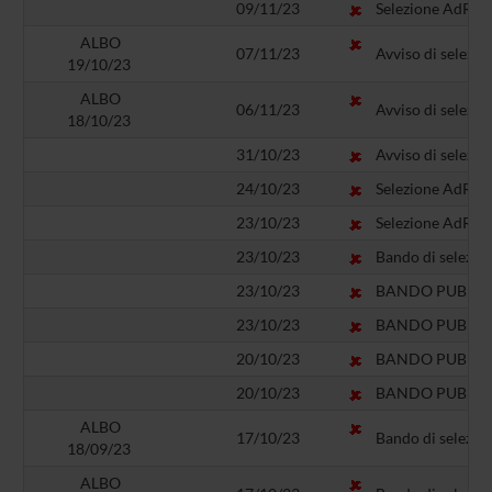
09/11/23
Selezione AdR4340
ALBO
07/11/23
Avviso di selezi
19/10/23
ALBO
06/11/23
Avviso di selezio
18/10/23
31/10/23
Avviso di selezio
24/10/23
Selezione AdR4298
23/10/23
Selezione AdR4281
23/10/23
Bando di selezion
23/10/23
BANDO PUBBLICO
23/10/23
BANDO PUBBLICO
20/10/23
BANDO PUBBLICO 
20/10/23
BANDO PUBBLICO
ALBO
17/10/23
Bando di selezion
18/09/23
ALBO