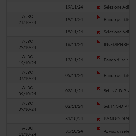
19/11/24
Selezione AdR4608
ALBO
19/11/24
Bando per titoli 
21/10/24
18/11/24
Selezione AdR4694
ALBO
18/11/24
INC-DIPNBM-06/202
29/10/24
ALBO
13/11/24
Bando di selezion
15/10/24
ALBO
05/11/24
Bando per titoli 
07/10/24
ALBO
02/11/24
Sel.INC-DIPNBM 
09/10/24
ALBO
02/11/24
Sel. INC-DIPNBM 
09/10/24
31/10/24
BANDO DI SELEZI
ALBO
30/10/24
Avviso di selezi
11/10/24