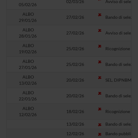
02/03/26
Avviso di selezio
05/02/26
ALBO
27/02/26
Bando di selezion
29/01/26
ALBO
27/02/26
Avviso di selezio
28/01/26
ALBO
25/02/26
Ricognizione inte
19/02/26
ALBO
25/02/26
Bando di selezion
27/01/26
ALBO
20/02/26
SEL. DIPNBM_SM/SP
13/02/26
ALBO
20/02/26
Bando di selezion
22/01/26
ALBO
18/02/26
Ricognizione inte
12/02/26
13/02/26
Bando di selezion
12/02/26
Bando pubblico di