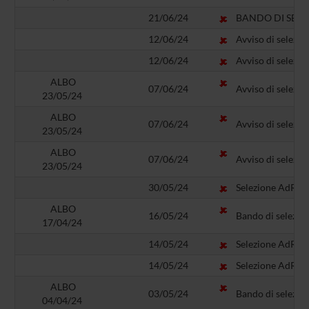
21/06/24
BANDO DI SELE
12/06/24
Avviso di selezio
12/06/24
Avviso di selezio
ALBO
07/06/24
Avviso di selezio
23/05/24
ALBO
07/06/24
Avviso di selezio
23/05/24
ALBO
07/06/24
Avviso di selezio
23/05/24
30/05/24
Selezione AdR4596
ALBO
16/05/24
Bando di selezion
17/04/24
14/05/24
Selezione AdR459
14/05/24
Selezione AdR4576
ALBO
03/05/24
Bando di selezion
04/04/24