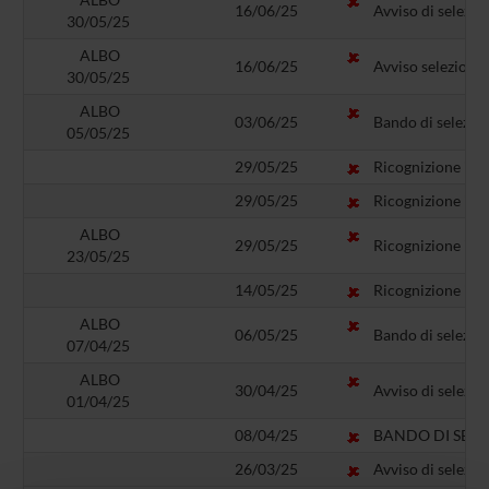
16/06/25
Avviso di selezio
30/05/25
ALBO
16/06/25
Avviso selezione 
30/05/25
ALBO
03/06/25
Bando di selezion
05/05/25
29/05/25
Ricognizione inte
29/05/25
Ricognizione inte
ALBO
29/05/25
Ricognizione inte
23/05/25
14/05/25
Ricognizione int
ALBO
06/05/25
Bando di selezion
07/04/25
ALBO
30/04/25
Avviso di selezi
01/04/25
08/04/25
BANDO DI SELEZ
26/03/25
Avviso di selezio