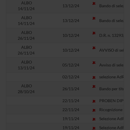
ALBO
13/12/24
Bando di selezion
14/11/24
ALBO
13/12/24
Bando di selezion
14/11/24
ALBO
10/12/24
D.R. n. 13293/202
26/11/24
ALBO
10/12/24
AVVISO di selezio
26/11/24
ALBO
05/12/24
Avviso di selezio
13/11/24
02/12/24
selezione AdR4741
ALBO
26/11/24
Bando per titoli 
28/10/24
22/11/24
PROBEN DIPNBM 01/
22/11/24
Ricognizione inte
19/11/24
Selezione AdR4712
19/11/24
Selezione AdR4611