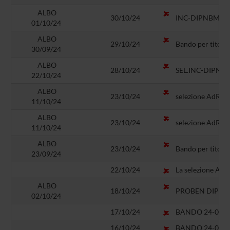
ALBO
30/10/24
INC-DIPNBM 05/24 
01/10/24
ALBO
29/10/24
Bando per titoli 
30/09/24
ALBO
28/10/24
SEL.INC-DIPNBM 06
22/10/24
ALBO
23/10/24
selezione AdR469
11/10/24
ALBO
23/10/24
selezione AdR469
11/10/24
ALBO
23/10/24
Bando per titoli 
23/09/24
22/10/24
La selezione AdR
ALBO
18/10/24
PROBEN DIPNBM 01/
02/10/24
17/10/24
BANDO 24-053 -
16/10/24
BANDO 24-054 -