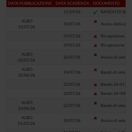
DATA PUBBLICAZIONE
DATA SCADENZA
DOCUMENTO
15/09/26
BANDO DI SELEZ
ALBO
30/07/26
Avviso della proc
15/07/26
29/07/26
Ricognizione int
29/07/26
Ricognizione inte
ALBO
26/07/26
Avviso di selezio
02/07/26
ALBO
24/07/26
Bando di selezion
25/06/26
22/07/26
Bando 26-013 di s
22/07/26
Bando 26-008 di s
ALBO
22/07/26
Bando di selezion
23/06/26
ALBO
20/07/26
Avviso di selezio
01/07/26