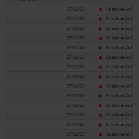
27/11/23
Selezione AdR432
27/11/23
Selezione AdR4325
27/11/23
Selezione AdR4326
27/11/23
Selezione AdR433
27/11/23
Selezione AdR4341
27/11/23
Selezione AdR4338
27/11/23
Selezione AdR4336
27/11/23
Selezione AdR4333
27/11/23
Selezione AdR4328
27/11/23
Selezione AdR433
27/11/23
Selezione AdR4323
27/11/23
Selezione AdR4321
27/11/23
Selezione AdR4347
27/11/23
Selezione AdR4346