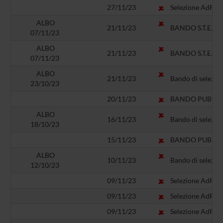
27/11/23
Selezione AdR4335
ALBO
21/11/23
BANDO S.T.E.P.S
07/11/23
ALBO
21/11/23
BANDO S.T.E.P.S
07/11/23
ALBO
21/11/23
Bando di selezion
23/10/23
20/11/23
BANDO PUBBLIC
ALBO
16/11/23
Bando di selezion
18/10/23
15/11/23
BANDO PUBBLICO
ALBO
10/11/23
Bando di selezio
12/10/23
09/11/23
Selezione AdR4332
09/11/23
Selezione AdR4334
09/11/23
Selezione AdR4337