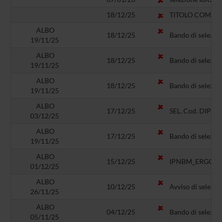
18/12/25
TITOLO COMPL
ALBO
18/12/25
Bando di selezion
19/11/25
ALBO
18/12/25
Bando di selezion
19/11/25
ALBO
18/12/25
Bando di selezion
19/11/25
ALBO
17/12/25
SEL. Cod. DIPNBM
03/12/25
ALBO
17/12/25
Bando di selezion
19/11/25
ALBO
15/12/25
IPNBM_ERGOGENIC 
01/12/25
ALBO
10/12/25
Avviso di selezio
26/11/25
ALBO
04/12/25
Bando di selezion
05/11/25