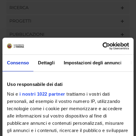
RICERCA
PROGETTI
PUBBLICAZIONI
INCARICHI
Consenso
Dettagli
Impostazioni degli annunci
In
ORGANIZZAZIONE
Uso responsabile dei dati
GOVERNANCE
Noi e
i nostri 1022 partner
trattiamo i vostri dati
personali, ad esempio il vostro numero IP, utilizzando
COMMISSIONI
tecnologie come i cookie per memorizzare e accedere
alle informazioni sul vostro dispositivo al fine di
UFFICI E STRUTTURE DI SERVIZIO
pubblicare annunci e contenuti personalizzati, misurare
gli annunci e i contenuti, ricercare il pubblico e sviluppare
SERVIZI DI SEGRETERIA STUDENTI