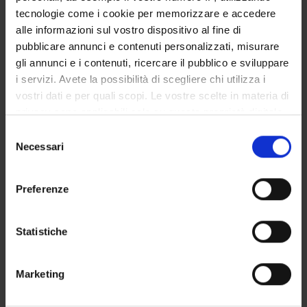
Tecnico-Amministrativo
tecnologie come i cookie per memorizzare e accedere
alle informazioni sul vostro dispositivo al fine di
Michela Rimondini
pubblicare annunci e contenuti personalizzati, misurare
Professore associato
gli annunci e i contenuti, ricercare il pubblico e sviluppare
Christa Zimmermann
i servizi. Avete la possibilità di scegliere chi utilizza i
Incaricato alla ricerca
vostri dati e per quali scopi. Le vostre scelte in materia di
privacy sono applicabili solo su questa proprietà digitale
in cui avete effettuato le vostre scelte. È possibile
Selezione
SEZIONI
modificare o revocare il proprio consenso in qualsiasi
Necessari
del
momento dalla Dichiarazione sui cookie o facendo clic
Psichiatria
consenso
sull'icona di attivazione della privacy.
Preferenze
Con il tuo consenso, vorremmo anche:
raccogliere informazioni sulla tua posizione
Statistiche
ATTIVITÀ
geografica, con un'approssimazione di qualche
metro,
Marketing
GRUPPI DI RICERCA
Identificare il tuo dispositivo, scansionandolo
attivamente alla ricerca di caratteristiche specifiche
SEZIONI