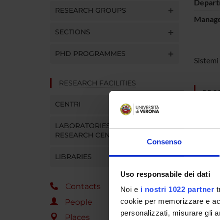
Depart
RESEARCH GROUPS
Manager
SECTIONS
PHD PROGRAMMES
Sistemi 
RESEARCH FACILITIES
PROJ
CENTRI
France
LABORATORIES AND
RESEARCH CENTRES
Consenso
LIBRARIES
COLL
Uso responsabile dei dati
Lucio P
Contacts
Noi e
i nostri 1022 partner
t
cookie per memorizzare e acce
People
personalizzati, misurare gli an
Places