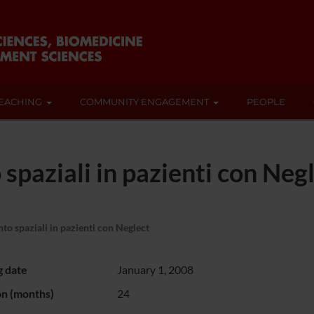
EACHING
COMMUNITY ENGAGEMENT
PEOPLE
 spaziali in pazienti con Neg
nto spaziali in pazienti con Neglect
g date
January 1, 2008
on (months)
24