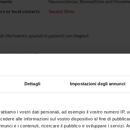
ments
Neurosciences, Biomedicine and Moveme
s or local contacts
Savazzi Silvia
di riferimento spaziali in pazienti con Neglect
ECT PARTICIPANTS
sca Mancini
Silvia Sa
Dettagli
Impostazioni degli annunci
ABORATORI ESTERNI
osteraro
Unità di riabilitazione -
Ospedale di Bozzolo -
rattiamo i vostri dati personali, ad esempio il vostro numero IP, 
Mantova
dere alle informazioni sul vostro dispositivo al fine di pubblica
nunci e i contenuti, ricercare il pubblico e sviluppare i servizi. A