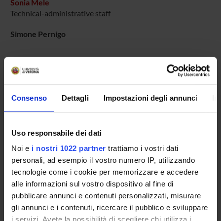
Sonia Mele
Technical-administrative staff
Simone Pernigo
COLLABORATORI ESTERNI
Claudio Maioli
Consenso
Dettagli
Impostazioni degli annunci
In
Università di Brescia
Tullio Manzoni
Uso responsabile dei dati
Politecnico delle Marche
Noi e
i nostri 1022 partner
trattiamo i vostri dati
Salvatore Maria Aglioti
personali, ad esempio il vostro numero IP, utilizzando
Universita' di Roma "La Sapienza" Dip. Psicologia
tecnologie come i cookie per memorizzare e accedere
Professore associato
alle informazioni sul vostro dispositivo al fine di
pubblicare annunci e contenuti personalizzati, misurare
gli annunci e i contenuti, ricercare il pubblico e sviluppare
SECTIONS
i servizi. Avete la possibilità di scegliere chi utilizza i