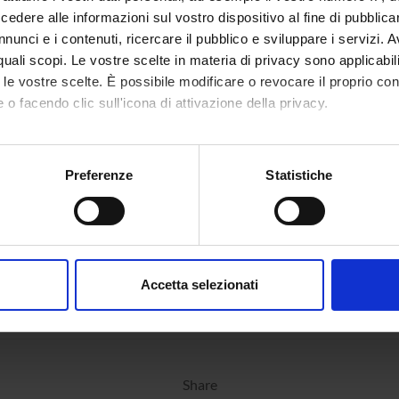
dere alle informazioni sul vostro dispositivo al fine di pubblica
ONS
nunci e i contenuti, ricercare il pubblico e sviluppare i servizi. A
n of Psychiatry and Clinical Psychology
r quali scopi. Le vostre scelte in materia di privacy sono applicabi
to le vostre scelte. È possibile modificare o revocare il proprio 
 o facendo clic sull'icona di attivazione della privacy.
mo anche:
oni sulla tua posizione geografica, con un'approssimazione di qu
Preferenze
Statistiche
spositivo, scansionandolo attivamente alla ricerca di caratteristich
aborati i tuoi dati personali e imposta le tue preferenze nella
s
consenso in qualsiasi momento dalla Dichiarazione sui cookie.
Accetta selezionati
nalizzare contenuti ed annunci, per fornire funzionalità dei socia
inoltre informazioni sul modo in cui utilizzi il nostro sito con i n
icità e social media, i quali potrebbero combinarle con altre inform
lizzo dei loro servizi.
Share