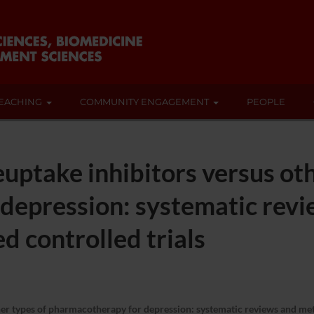
EACHING
COMMUNITY ENGAGEMENT
PEOPLE
euptake inhibitors versus oth
depression: systematic rev
d controlled trials
her types of pharmacotherapy for depression: systematic reviews and met