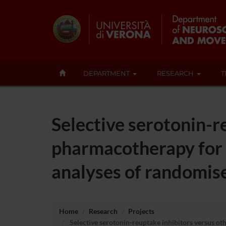
DEPARTMENT
RESEARCH
T
Selective serotonin-r
pharmacotherapy for 
analyses of randomise
Home
Research
Projects
Selective serotonin-reuptake inhibitors versus ot