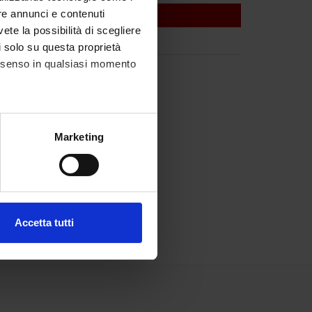
re annunci e contenuti
vete la possibilità di scegliere
li solo su questa proprietà
consenso in qualsiasi momento
alche metro,
Marketing
e specifiche (impronte
ezione dettagli
. Puoi
Accetta tutti
l media e per analizzare il
ostri partner che si occupano
azioni che hai fornito loro o