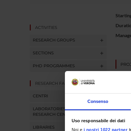
Startin
Durati
ACTIVITIES
Manager
RESEARCH GROUPS
SECTIONS
PROJ
PHD PROGRAMMES
Corrad
RESEARCH FACILITIES
CENTRI
Consenso
RESEA
LABORATORIES AND
Psychi
RESEARCH CENTRES
Uso responsabile dei dati
LIBRARIES
Noi e
i nostri 1022 partner
t