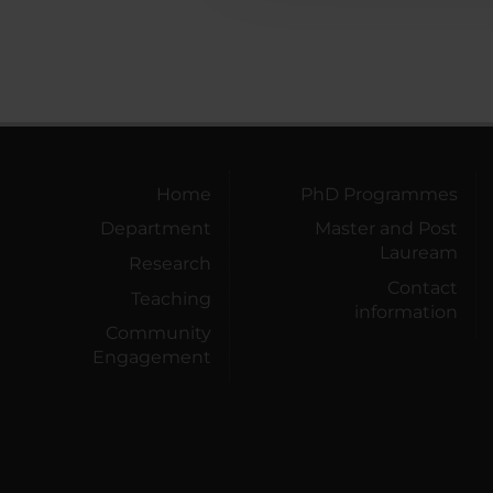
Home
PhD Programmes
Department
Master and Post
Lauream
Research
Contact
Teaching
information
Community
Engagement