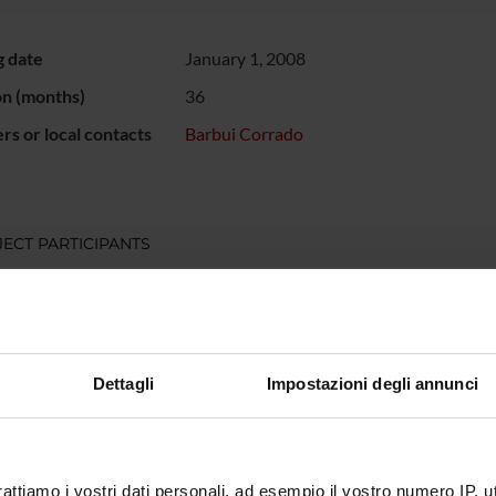
g date
January 1, 2008
on (months)
36
s or local contacts
Barbui Corrado
ECT PARTICIPANTS
o Barbui
Full Professor
Dettagli
Impostazioni degli annunci
RCH AREAS INVOLVED IN THE PROJECT
atry
rattiamo i vostri dati personali, ad esempio il vostro numero IP, 