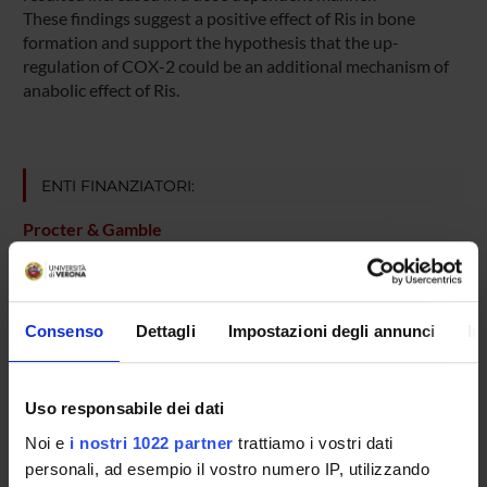
These findings suggest a positive effect of Ris in bone
formation and support the hypothesis that the up-
regulation of COX-2 could be an additional mechanism of
anabolic effect of Ris.
ENTI FINANZIATORI:
Procter & Gamble
Finanziamento:
assegnato e gestito dal Dipartimento
Consenso
Dettagli
Impostazioni degli annunci
In
PARTECIPANTI AL PROGETTO
Francesco Bertoldo
Uso responsabile dei dati
Professore associato
Noi e
i nostri 1022 partner
trattiamo i vostri dati
Luca Giuseppe Dalle Carbonare
personali, ad esempio il vostro numero IP, utilizzando
Professore ordinario