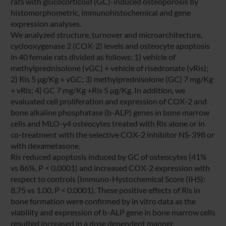
rats with glucocorticoid (GC)-induced osteoporosis by
histomorphometric, immunohistochemical and gene
expression analyses.
We analyzed structure, turnover and microarchitecture,
cyclooxygenase 2 (COX-2) levels and osteocyte apoptosis
in 40 female rats divided as follows: 1) vehicle of
methylprednisolone (vGC) + vehicle of risedronate (vRis);
2) Ris 5 μg/Kg + vGC; 3) methylprednisolone (GC) 7 mg/Kg
+ vRis; 4) GC 7 mg/Kg +Ris 5 μg/Kg. In addition, we
evaluated cell proliferation and expression of COX-2 and
bone alkaline phosphatase (b-ALP) genes in bone marrow
cells and MLO-y4 osteocytes treated with Ris alone or in
co-treatment with the selective COX-2 inhibitor NS-398 or
with dexametasone.
Ris reduced apoptosis induced by GC of osteocytes (41%
vs 86%, P < 0.0001) and increased COX-2 expression with
respect to controls (Immuno-Hystochemical Score (IHS):
8.75 vs 1.00, P < 0.0001). These positive effects of Ris in
bone formation were confirmed by in vitro data as the
viability and expression of b-ALP gene in bone marrow cells
resulted increased in a dose dependent manner.