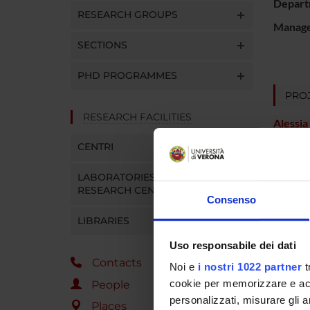
Depart
RESEARCH GROUPS
Manager
SECTIONS
PHD PROGRAMMES
PROJ
RESEARCH FACILITIES
Alessia
CENTRI
Elisa Fa
LABORATORIES AND
Michele
RESEARCH CENTRES
Consenso
LIBRARIES
Uso responsabile dei dati
SECTI
Contacts
Noi e
i nostri 1022 partner
t
Neurol
cookie per memorizzare e acce
People
personalizzati, misurare gli an
Places