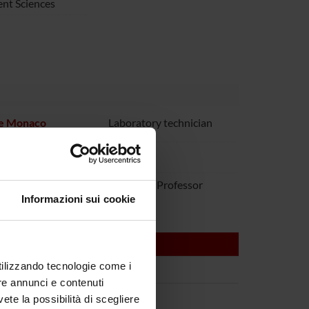
nt Sciences
re Monaco
Laboratory technician
 Tridente
i Zanusso
Associate Professor
Informazioni sui cookie
utilizzando tecnologie come i
re annunci e contenuti
vete la possibilità di scegliere