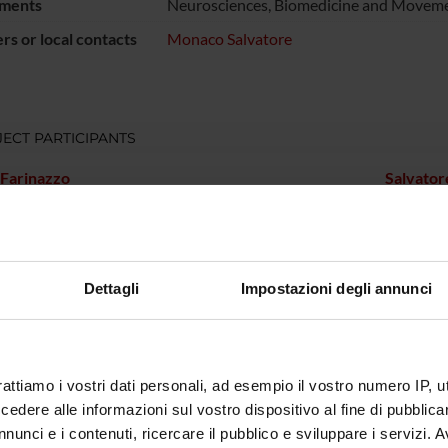
ments
Neurosciences, Biomedicine and Moveme
s or local contacts
Monaco Salvatore
ECT PARTICIPANTS
 Farinazzo
Salvato
soli
Giuseppe
 Fiorini
Gianluig
Dettagli
Impostazioni degli annunci
ONS
rattiamo i vostri dati personali, ad esempio il vostro numero IP, 
ogy Section
dere alle informazioni sul vostro dispositivo al fine di pubblica
nunci e i contenuti, ricercare il pubblico e sviluppare i servizi. A