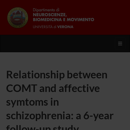
Toggl
Relationship between
COMT and affective
symtoms in
schizophrenia: a 6-year
follow-up study