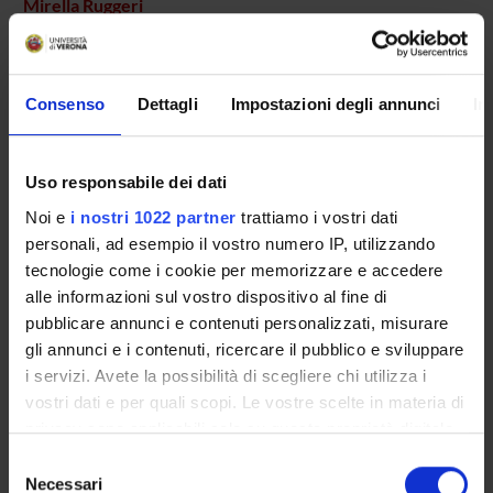
Mirella Ruggeri
AREE DI RICERCA COINVOLTE DAL PROGETTO
Consenso
Dettagli
Impostazioni degli annunci
In
Psychiatry
Uso responsabile dei dati
Noi e
i nostri 1022 partner
trattiamo i vostri dati
SEZIONI
personali, ad esempio il vostro numero IP, utilizzando
Psichiatria
tecnologie come i cookie per memorizzare e accedere
alle informazioni sul vostro dispositivo al fine di
pubblicare annunci e contenuti personalizzati, misurare
gli annunci e i contenuti, ricercare il pubblico e sviluppare
i servizi. Avete la possibilità di scegliere chi utilizza i
ATTIVITÀ
vostri dati e per quali scopi. Le vostre scelte in materia di
privacy sono applicabili solo su questa proprietà digitale
GRUPPI DI RICERCA
in cui avete effettuato le vostre scelte. È possibile
Selezione
modificare o revocare il proprio consenso in qualsiasi
Necessari
del
SEZIONI