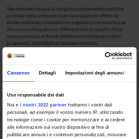
Tale metodica studia la riorganizzazione dell’eccitabilità
corticale della corteccia motoria in paziente affetti da
stroke mediante stimolazione magnetica transcranica ad
alta o bassa frequenza in differenti fasi di malattia (fase
acuta e cronica) al fine di definire ed individuare criteri
prognostici attendibili di recupero motorio
PARTECIPANTI AL PROGETTO
Consenso
Dettagli
Impostazioni degli annunci
In
Mirko Avesani
Antonio Fiaschi
Uso responsabile dei dati
Emanuela Formaggio
Noi e
i nostri 1022 partner
trattiamo i vostri dati
Paolo Manganotti
personali, ad esempio il vostro numero IP, utilizzando
tecnologie come i cookie per memorizzare e accedere
Silvia Francesca Storti
Professore associato
alle informazioni sul vostro dispositivo al fine di
pubblicare annunci e contenuti personalizzati, misurare