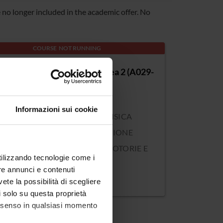
o longer included in the academic offer. No
COURSE NOT RUNNING
ER2 Vertical disciplinary area 2 (A029-
)
Informazioni sui cookie
e class: AC02 - EDUCAZIONE FISICA
 ISTITUTI E SCUOLE DI ISTRUZIONE
DARIA II GRADO, SCIENZE MOTORIE E
utilizzando tecnologie come i
TIVE
re annunci e contenuti
on: Verona
vete la possibilità di scegliere
li solo su questa proprietà
consenso in qualsiasi momento