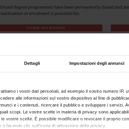
tinued degree programmes have been permanently closed and are n
reactivation or enrolment is provided for.
COURSE NOT RUNNING
A A029 Physical education in secondary-
TFA_V
vel schools and institutes
A030
Dettagli
Impostazioni degli annunci
ree class: A029 - Educazione fisica negli istituti
Degre
cuole di istruzione secondaria II grado
NEGLI
cation: Verona
SECON
rattiamo i vostri dati personali, ad esempio il vostro numero IP, 
SPOR
dere alle informazioni sul vostro dispositivo al fine di pubblica
Locati
nunci e i contenuti, ricercare il pubblico e sviluppare i servizi. A
r quali scopi. Le vostre scelte in materia di privacy sono applicabi
to le vostre scelte. È possibile modificare o revocare il proprio 
 o facendo clic sull'icona di attivazione della privacy.