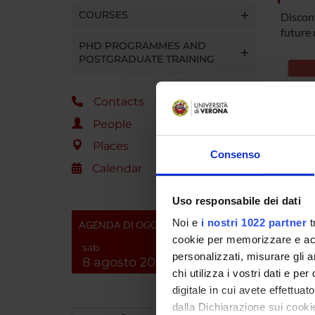
COURSES
Discon
future 
PHD PROGRAMMES AND
POSTGRADUATE TRAINING
TF
Contacts
People
le
Places
Consenso
Deg
Calendar
e s
Uso responsabile dei dati
Lo
Noi e
i nostri 1022 partner
t
AGENDA DI OGGI
cookie per memorizzare e acce
sab
personalizzati, misurare gli an
8 agosto 2026
chi utilizza i vostri dati e pe
digitale in cui avete effettua
dalla Dichiarazione sui cookie