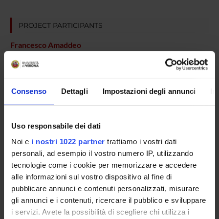
PROJECT PARTICIPANTS
Francesco Amaddeo
Full Professor
Corrado Barbui
Full Professor
Consenso
Dettagli
Impostazioni degli annunci
In
Laura Grigoletti
Michela Nose'
Uso responsabile dei dati
Associate Professor
Noi e
i nostri 1022 partner
trattiamo i vostri dati
Alberto Rossi
personali, ad esempio il vostro numero IP, utilizzando
Michele Tansella
tecnologie come i cookie per memorizzare e accedere
alle informazioni sul vostro dispositivo al fine di
pubblicare annunci e contenuti personalizzati, misurare
gli annunci e i contenuti, ricercare il pubblico e sviluppare
SECTIONS
i servizi. Avete la possibilità di scegliere chi utilizza i