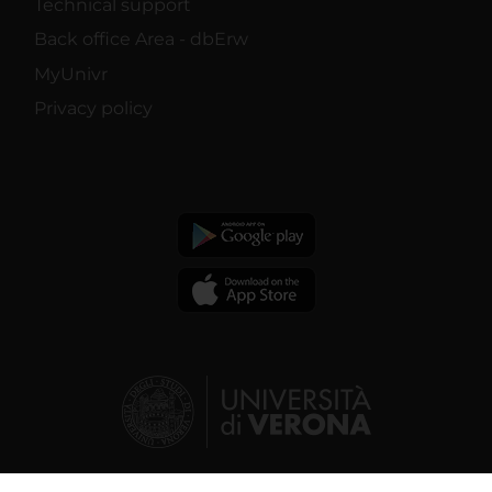
Technical support
Back office Area - dbErw
MyUnivr
Privacy policy
© 2026 | Verona University