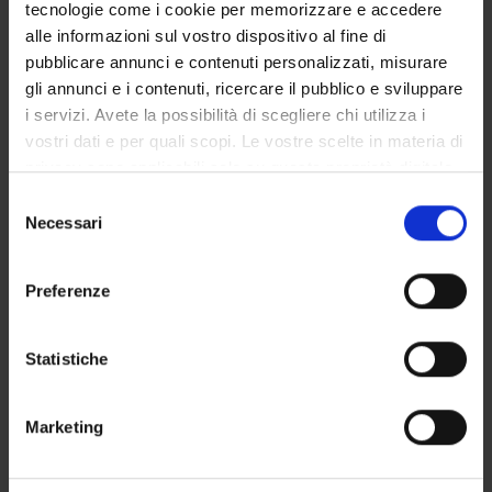
Technical-administrative staff
tecnologie come i cookie per memorizzare e accedere
alle informazioni sul vostro dispositivo al fine di
Michela Rimondini
pubblicare annunci e contenuti personalizzati, misurare
Associate Professor
gli annunci e i contenuti, ricercare il pubblico e sviluppare
Christa Zimmermann
i servizi. Avete la possibilità di scegliere chi utilizza i
Research Assistants
vostri dati e per quali scopi. Le vostre scelte in materia di
privacy sono applicabili solo su questa proprietà digitale
in cui avete effettuato le vostre scelte. È possibile
Selezione
modificare o revocare il proprio consenso in qualsiasi
Necessari
SECTIONS
del
momento dalla Dichiarazione sui cookie o facendo clic
consenso
Section of Psychiatry and Clinical Psychology
sull'icona di attivazione della privacy.
Preferenze
Con il tuo consenso, vorremmo anche:
raccogliere informazioni sulla tua posizione
Statistiche
geografica, con un'approssimazione di qualche
ACTIVITIES
metro,
Marketing
Identificare il tuo dispositivo, scansionandolo
RESEARCH GROUPS
attivamente alla ricerca di caratteristiche specifiche
(impronte digitali).
SECTIONS