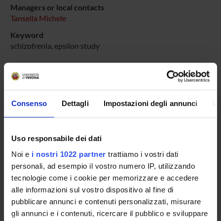
Managers or local contacts
Tansella Michele
Keyword
schizofrenia, epsilon study
SPONSORS:
Consenso
Dettagli
Impostazioni degli annunci
In
Eli Lilly Spa
Funds:
assigned and managed by the department
Uso responsabile dei dati
Noi e
i nostri 1022 partner
trattiamo i vostri dati
personali, ad esempio il vostro numero IP, utilizzando
PROJECT PARTICIPANTS
tecnologie come i cookie per memorizzare e accedere
Michele Tansella
alle informazioni sul vostro dispositivo al fine di
pubblicare annunci e contenuti personalizzati, misurare
gli annunci e i contenuti, ricercare il pubblico e sviluppare