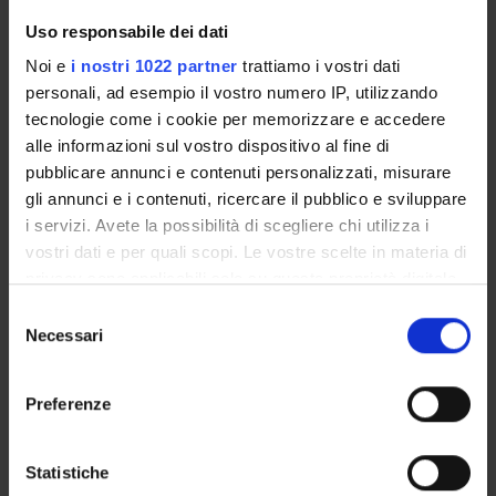
Le informazioni riguardanti le iscrizioni a questo corso
Uso responsabile dei dati
di studio non sono ancora disponibili.
Noi e
i nostri 1022 partner
trattiamo i vostri dati
personali, ad esempio il vostro numero IP, utilizzando
tecnologie come i cookie per memorizzare e accedere
alle informazioni sul vostro dispositivo al fine di
Come iscriversi e Requisiti di ammissione
pubblicare annunci e contenuti personalizzati, misurare
Avvisi
gli annunci e i contenuti, ricercare il pubblico e sviluppare
Organi collegiali e di governo
i servizi. Avete la possibilità di scegliere chi utilizza i
vostri dati e per quali scopi. Le vostre scelte in materia di
privacy sono applicabili solo su questa proprietà digitale
OFFERTA FORMATIVA
in cui avete effettuato le vostre scelte. È possibile
Selezione
CORSI DI STUDIO
modificare o revocare il proprio consenso in qualsiasi
Necessari
del
momento dalla Dichiarazione sui cookie o facendo clic
consenso
DOTTORATI DI RICERCA E FORMAZIONE
sull'icona di attivazione della privacy.
SUPERIORE
Preferenze
Con il tuo consenso, vorremmo anche:
Contatti
raccogliere informazioni sulla tua posizione
Statistiche
Persone
geografica, con un'approssimazione di qualche