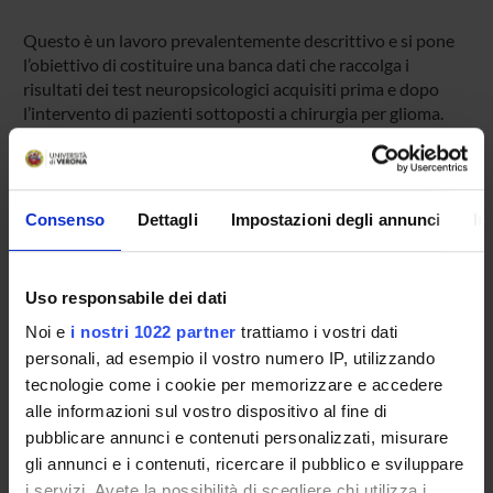
Questo è un lavoro prevalentemente descrittivo e si pone
l’obiettivo di costituire una banca dati che raccolga i
risultati dei test neuropsicologici acquisiti prima e dopo
l’intervento di pazienti sottoposti a chirurgia per glioma.
L’elaborazione dei dati sarà indirizzata a stabilire delle
relazioni tra caratteristiche del tumore, a cominciare dalla
sede, e tipo di alterazioni in prospettiva di poter utilizzare
gli stessi test, riadattati alla situazione, nel mappaggio
Consenso
Dettagli
Impostazioni degli annunci
In
intraoperatorio con paziente sveglio.
Uso responsabile dei dati
PROJECT PARTICIPANTS
Noi e
i nostri 1022 partner
trattiamo i vostri dati
Barbara Santini
personali, ad esempio il vostro numero IP, utilizzando
tecnologie come i cookie per memorizzare e accedere
Andrea Talacchi
alle informazioni sul vostro dispositivo al fine di
pubblicare annunci e contenuti personalizzati, misurare
gli annunci e i contenuti, ricercare il pubblico e sviluppare
SECTIONS
i servizi. Avete la possibilità di scegliere chi utilizza i