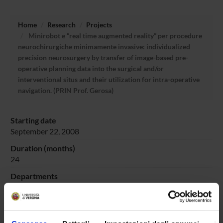
Home
Research
Projects
Minirobot e “real time augmented reality” per procedure
neurochirurgiche minimamente invasive: individualized
precision neurosurgery by transfer of image-based pre-
operative planning data into the surgical and/or
interventional situs and their utilization for intra-operative
navigation. (PRIN Prof. Gerosa)
Starting date
September 22, 2008
Duration (months)
24
Departments
Neurosciences, Biomedicine and Movement Sciences
Managers or local contacts
Gerosa Massimo