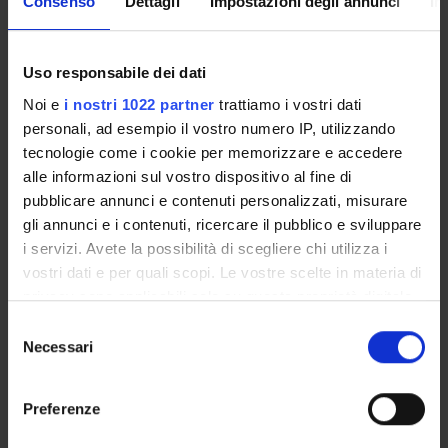
Consenso
Dettagli
Impostazioni degli annunci
In
Importo complessivo: 60.000,00 €
Uso responsabile dei dati
Noi e
i nostri 1022 partner
trattiamo i vostri dati
personali, ad esempio il vostro numero IP, utilizzando
SPONSORS:
tecnologie come i cookie per memorizzare e accedere
MIUR - PRIN
alle informazioni sul vostro dispositivo al fine di
Funds:
assigned and managed by the department
pubblicare annunci e contenuti personalizzati, misurare
Syllabus:
PRIN
gli annunci e i contenuti, ricercare il pubblico e sviluppare
i servizi. Avete la possibilità di scegliere chi utilizza i
Funds:
assigned and managed by the department
vostri dati e per quali scopi. Le vostre scelte in materia di
Funds:
assigned and managed by the department
privacy sono applicabili solo su questa proprietà digitale
in cui avete effettuato le vostre scelte. È possibile
Selezione
modificare o revocare il proprio consenso in qualsiasi
Necessari
del
momento dalla Dichiarazione sui cookie o facendo clic
PROJECT PARTICIPANTS
consenso
sull'icona di attivazione della privacy.
Preferenze
Massimo Gerosa
Con il tuo consenso, vorremmo anche: