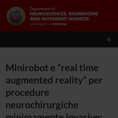
Toggl
Minirobot e “real time
augmented reality” per
procedure
neurochirurgiche
minimamente invasive: