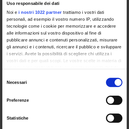
Uso responsabile dei dati
per le persone LGBTQIA+
Noi e
i nostri 1022 partner
trattiamo i vostri dati
personali, ad esempio il vostro numero IP, utilizzando
Classe di appartenenza : CP - Classe per i Corsi
tecnologie come i cookie per memorizzare e accedere
di Perfezionamento (Ateneo)
alle informazioni sul vostro dispositivo al fine di
Sede : Verona
pubblicare annunci e contenuti personalizzati, misurare
gli annunci e i contenuti, ricercare il pubblico e sviluppare
i servizi. Avete la possibilità di scegliere chi utilizza i
Corso di perfezionamento in Strenght
vostri dati e per quali scopi. Le vostre scelte in materia di
privacy sono applicabili solo su questa proprietà digitale
training per la terza età
in cui avete effettuato le vostre scelte. È possibile
Selezione
modificare o revocare il proprio consenso in qualsiasi
Necessari
del
Classe di appartenenza : CP - Classe per i Corsi
momento dalla Dichiarazione sui cookie o facendo clic
consenso
di Perfezionamento (Ateneo)
sull'icona di attivazione della privacy.
Preferenze
Sede : Verona
Con il tuo consenso, vorremmo anche:
raccogliere informazioni sulla tua posizione
Statistiche
geografica, con un'approssimazione di qualche