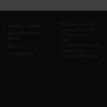
Piazzale Ludovico
Technical support
Antonio Scuro 10
Back office Area -
37124 Verona
dbErw
VAT
number01541040232
MyUnivr
Italian Fiscal
Privacy policy
Code93009870234