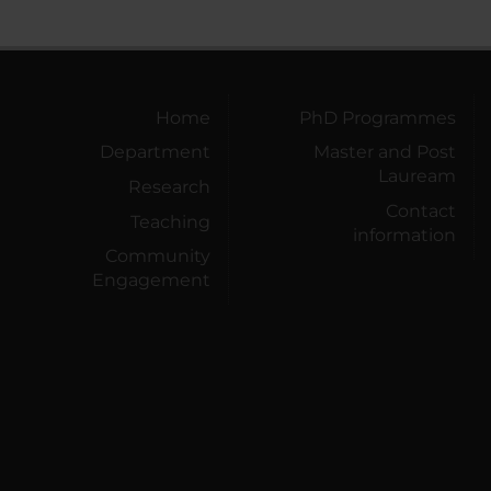
Home
PhD Programmes
Department
Master and Post
Lauream
Research
Contact
Teaching
information
Community
Engagement