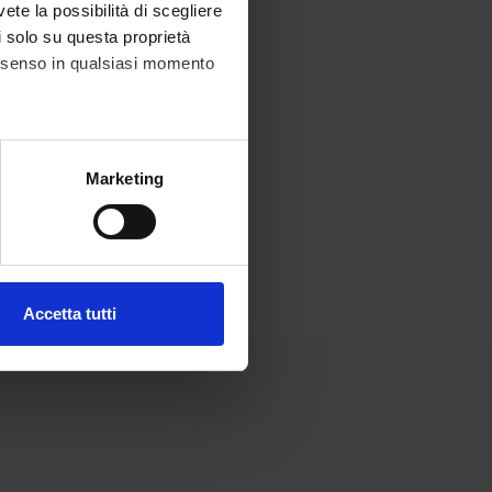
vete la possibilità di scegliere
li solo su questa proprietà
consenso in qualsiasi momento
alche metro,
Marketing
e specifiche (impronte
ezione dettagli
. Puoi
Accetta tutti
l media e per analizzare il
ostri partner che si occupano
azioni che hai fornito loro o