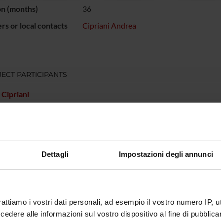
on (months)
36
s or local contacts
Cipriani Andrea
ECT PARTICIPANTS
Cipriani
RCH AREAS INVOLVED IN THE PROJECT
atry
Dettagli
Impostazioni degli annunci
ONS
rattiamo i vostri dati personali, ad esempio il vostro numero IP, 
n of Psychiatry and Clinical Psychology
dere alle informazioni sul vostro dispositivo al fine di pubblica