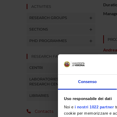
Durati
ACTIVITIES
Manager
RESEARCH GROUPS
SECTIONS
PROJ
PHD PROGRAMMES
Andrea 
RESEARCH FACILITIES
CENTRI
RESEA
Psychi
LABORATORIES AND
Consenso
RESEARCH CENTRES
LIBRARIES
Uso responsabile dei dati
SECTI
Noi e
i nostri 1022 partner
t
Sectio
Contacts
cookie per memorizzare e acce