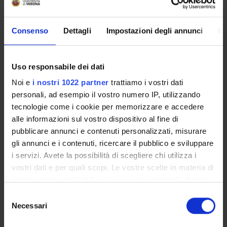
RESEARCH AREAS INVOLVED IN THE PROJECT
Consenso
Dettagli
Impostazioni degli annunci
In
Psychiatry
Uso responsabile dei dati
SECTIONS
Noi e
i nostri 1022 partner
trattiamo i vostri dati
personali, ad esempio il vostro numero IP, utilizzando
Section of Psychiatry and Clinical Psychology
tecnologie come i cookie per memorizzare e accedere
alle informazioni sul vostro dispositivo al fine di
pubblicare annunci e contenuti personalizzati, misurare
gli annunci e i contenuti, ricercare il pubblico e sviluppare
i servizi. Avete la possibilità di scegliere chi utilizza i
ACTIVITIES
vostri dati e per quali scopi. Le vostre scelte in materia di
RESEARCH GROUPS
privacy sono applicabili solo su questa proprietà digitale
in cui avete effettuato le vostre scelte. È possibile
Selezione
SECTIONS
modificare o revocare il proprio consenso in qualsiasi
Necessari
del
momento dalla Dichiarazione sui cookie o facendo clic
consenso
PHD PROGRAMMES