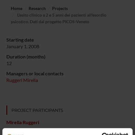
Home
Research
Projects
L'esito clinico a 2 e 5 anni dei pazienti all'esordio
psicotico. Dati dal progetto PICOS-Veneto
Starting date
January 1, 2008
Duration (months)
12
Managers or local contacts
Ruggeri Mirella
PROJECT PARTICIPANTS
Mirella Ruggeri