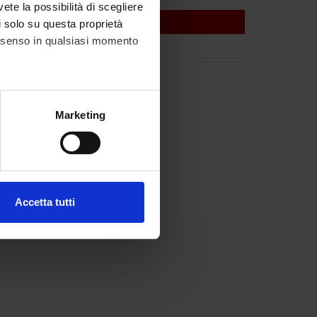
vete la possibilità di scegliere
li solo su questa proprietà
consenso in qualsiasi momento
alche metro,
Marketing
e specifiche (impronte
ezione dettagli
. Puoi
Accetta tutti
l media e per analizzare il
ostri partner che si occupano
azioni che hai fornito loro o