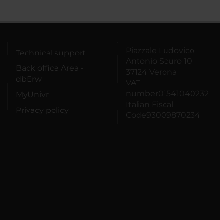
Piazzale Ludovico
Technical support
Antonio Scuro 10
Back office Area -
37124 Verona
dbErw
VAT
number01541040232
MyUnivr
Italian Fiscal
Privacy policy
Code93009870234