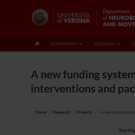
DEPARTMENT
RESEARCH
T
A new funding system 
interventions and pac
Home
Research
Projects
A new funding syste
Startin