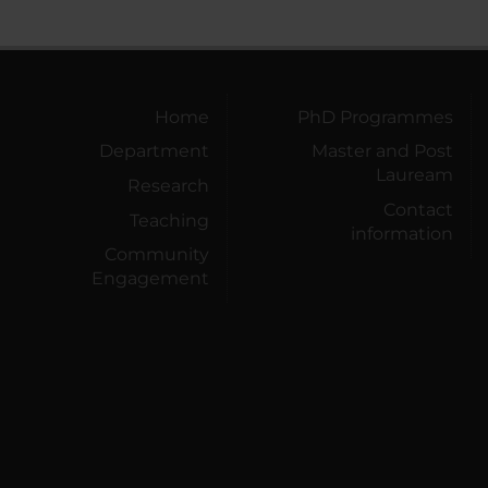
Home
PhD Programmes
Department
Master and Post
Lauream
Research
Contact
Teaching
information
Community
Engagement