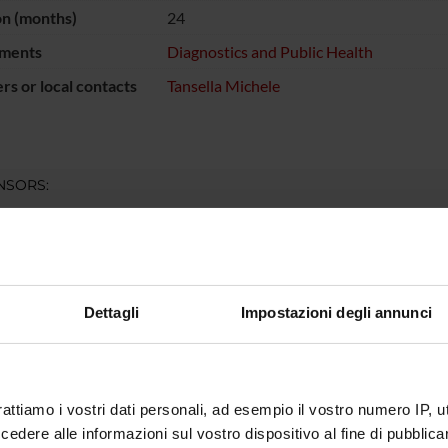
on (months)
24
ments
Diagnostics and Public Health
s or local contacts
Tansella Michele
NSORS:
ro della Sanità
Funds:
assigned and managed by the de
Dettagli
Impostazioni degli annunci
ECT PARTICIPANTS
sco Amaddeo
Full Professor
Michele 
rigoletti
rattiamo i vostri dati personali, ad esempio il vostro numero IP, 
dere alle informazioni sul vostro dispositivo al fine di pubblica