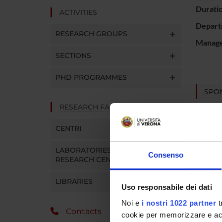
Durati
ACTIVITIES
Depart
RESEARCH GROUPS
Manager
SECTIONS
PHD PROGRAMMES
SPO
RESEARCH FACILITIES
Ministe
CENTRI
LABORATORIES AND
Consenso
PROJ
RESEARCH CENTRES
France
LIBRARIES
Uso responsabile dei dati
Laura G
Noi e
i nostri 1022 partner
t
Contacts
cookie per memorizzare e acce