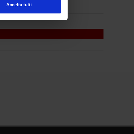
Accetta tutti
l media e per analizzare il
ostri partner che si occupano
azioni che hai fornito loro o