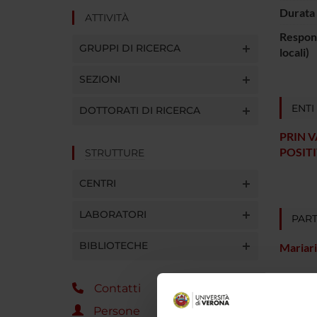
Durata 
ATTIVITÀ
Respons
GRUPPI DI RICERCA
locali)
SEZIONI
ENTI
DOTTORATI DI RICERCA
PRIN 
POSIT
STRUTTURE
CENTRI
LABORATORI
PART
BIBLIOTECHE
Mariari
Contatti
AREE 
Persone