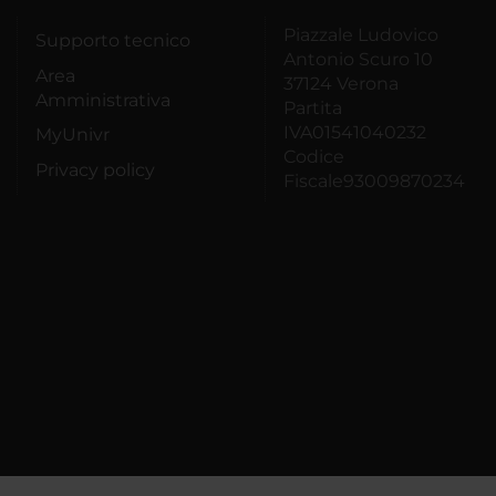
Piazzale Ludovico
Supporto tecnico
Antonio Scuro 10
Area
37124 Verona
Amministrativa
Partita
IVA01541040232
MyUnivr
Codice
Privacy policy
Fiscale93009870234