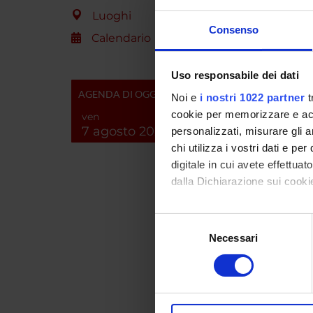
Luoghi
Proteo
Consenso
Bioche
Calendario
Biochi
Bioche
Uso responsabile dei dati
AGENDA DI OGGI
Noi e
i nostri 1022 partner
t
Proteo
cookie per memorizzare e acce
ven
Bioch
7 agosto 2026
personalizzati, misurare gli an
Biochi
chi utilizza i vostri dati e pe
Bioch
digitale in cui avete effettua
dalla Dichiarazione sui cookie
Proteo
Bioch
Con il tuo consenso, vorrem
Selezione
Biochi
raccogliere informazi
Necessari
del
Bioch
Identificare il tuo di
consenso
digitali).
Proteo
Approfondisci come vengono el
Bioche
modificare o ritirare il tuo 