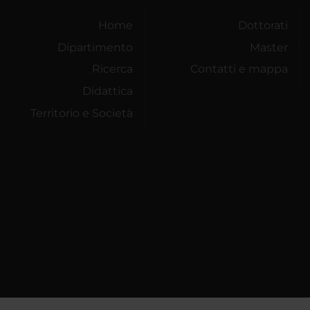
Home
Dottorati
Dipartimento
Master
Ricerca
Contatti e mappa
Didattica
Territorio e Società