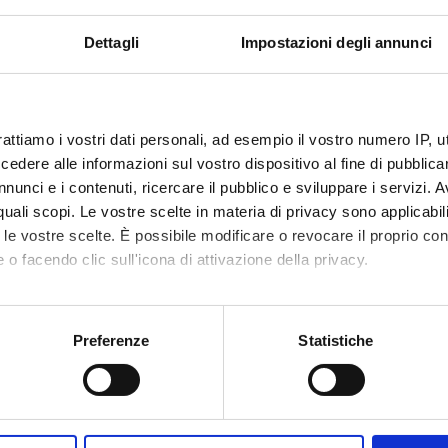
mica strutturale, funzionale e di espressione
Dettagli
Impostazioni degli annunci
mistry & Molecular Biology (DBT)
mica e Biologia Molecolare
mistry & Molecular Biology (DBT) (DBT)
rattiamo i vostri dati personali, ad esempio il vostro numero IP, 
mica strutturale, funzionale e di espressione
dere alle informazioni sul vostro dispositivo al fine di pubblica
emistry & Molecular Biology (DM) (DM)
nunci e i contenuti, ricercare il pubblico e sviluppare i servizi. A
mica e Biologia Molecolare
r quali scopi. Le vostre scelte in materia di privacy sono applicabi
emistry & Molecular Biology (DM) (DM)
to le vostre scelte. È possibile modificare o revocare il proprio 
 o facendo clic sull'icona di attivazione della privacy.
mica strutturale, funzionale e di espressione
emistry & Molecular Biology (DNBM) (DNBM)
mo anche:
mica e Biologia Molecolare
oni sulla tua posizione geografica, con un'approssimazione di qu
Preferenze
Statistiche
emistry & Molecular Biology (DNBM) (DNBM)
spositivo, scansionandolo attivamente alla ricerca di caratteristich
mica strutturale, funzionale e di espressione
aborati i tuoi dati personali e imposta le tue preferenze nella
s
mistry & Molecular Biology (DSVR) (DSVR)
consenso in qualsiasi momento dalla Dichiarazione sui cookie.