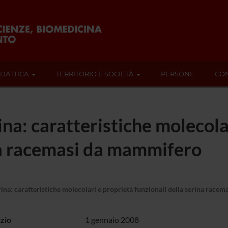
IDATTICA
TERRITORIO E SOCIETÀ
PERSONE
CON
ina: caratteristiche molecola
ina racemasi da mammifero
rina: caratteristiche molecolari e proprietà funzionali della serina rac
izio
1 gennaio 2008