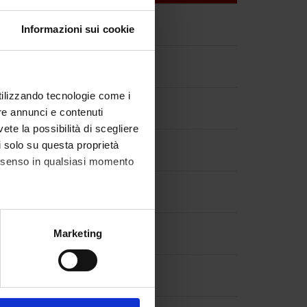
Informazioni sui cookie
utilizzando tecnologie come i
re annunci e contenuti
vete la possibilità di scegliere
li solo su questa proprietà
consenso in qualsiasi momento
alche metro,
Marketing
e specifiche (impronte
ezione dettagli
. Puoi