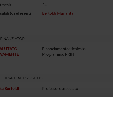
(mesi)
24
abili (o referenti
Bertoldi Mariarita
 FINANZIATORI:
VALUTATO
Finanziamento:
richiesto
IVAMENTE
Programma:
PRIN
ECIPANTI AL PROGETTO
ta Bertoldi
Professore associato
DI RICERCA COINVOLTE DAL PROGETTO