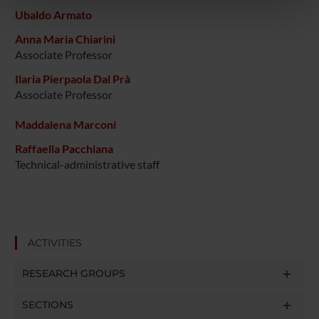
nostri partner che si occupano di analisi dei dati web,
Ubaldo Armato
pubblicità e social media, i quali potrebbero combinarle
Anna Maria Chiarini
con altre informazioni che hai fornito loro o che hanno
Associate Professor
raccolto dal tuo utilizzo dei loro servizi.
Ilaria Pierpaola Dal Prà
Associate Professor
Maddalena Marconi
Raffaella Pacchiana
Technical-administrative staff
ACTIVITIES
RESEARCH GROUPS
SECTIONS