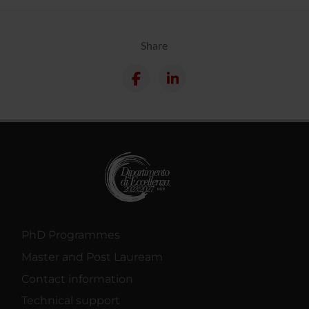
Share
PhD Programmes
Master and Post Lauream
Contact information
Technical support