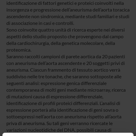
identificazione di fattori genetici e proteici coinvolti nella
insorgenza e progressione dell’aneurisma dell’aorta toracica
ascendente non sindromica, mediante studi familiari e studi
di associazione in casi e controlli.
Sono coinvolte quattro unità di ricerca esperte nei diversi
aspetti dello studio proposto che provengono dal campo
della cardiochirurgia, della genetica molecolare, della
proteomica.
Saranno raccolti campioni di parete aortica da 20 pazienti
con aneurisma dell’aorta ascendente e 20 soggetti privi di
aneurisma. Ciascun frammento di tessuto aortico verrà
suddiviso nelle tre tonache, che saranno sottoposte alle
seguenti analisi: espressione genica differenziale
contemporanea di molti geni mediante microarray, ricerca
di mutazioni causa di espressione differenziale,
identificazione di profili proteici differenziali. L’analisi di
espressione porterà alla identificazione di geni sovra o
sottoespressi nell’aorta con aneurisma rispetto all’aorta
priva di aneurisma. Su tali geni verranno ricercate le
variazioni nucleotidiche del DNA, possibili causa di