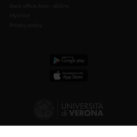
Back office Area - dbErw
MyUnivr
Privacy policy
© 2026 | Verona University