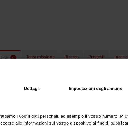
Terza missione
Ricerca
Progetti
Incaric
ttica
0
EGNAMENTI
menti attivi nel periodo selezionato:
0
.
Dettagli
Impostazioni degli annunci
ull'insegnamento per vedere orari e dettagli del corso.
rattiamo i vostri dati personali, ad esempio il vostro numero IP, 
dere alle informazioni sul vostro dispositivo al fine di pubblica