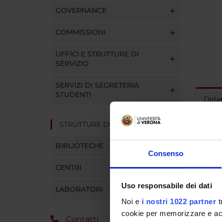
GOVERNANCE
COMMISSIONI
UFFICI E STRUTTURE DI
SERVIZIO
SERVIZI DI SEGRETERIA
STUDENTI
Dida
STRUTTURE DEL DIPARTIMENTO
INS
BIBLIOTECHE
Insegna
Consenso
Clicca s
CENTRI
Uso responsabile dei dati
LABORATORI
Noi e
i nostri 1022 partner
t
cookie per memorizzare e acce
Contatti