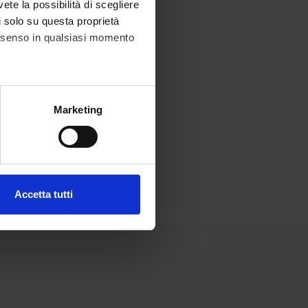
vete la possibilità di scegliere
li solo su questa proprietà
consenso in qualsiasi momento
alche metro,
Marketing
e specifiche (impronte
ezione dettagli
. Puoi
Accetta tutti
l media e per analizzare il
ostri partner che si occupano
azioni che hai fornito loro o