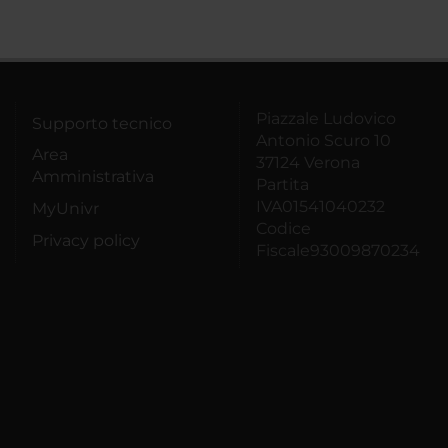
Piazzale Ludovico
Supporto tecnico
Antonio Scuro 10
Area
37124 Verona
Amministrativa
Partita
IVA01541040232
MyUnivr
Codice
Privacy policy
Fiscale93009870234