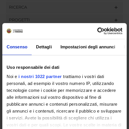
RICERCA
PROGETTI
INCARICHI
Consenso
Dettagli
Impostazioni degli annunci
In
ORGANIZZAZIONE
Uso responsabile dei dati
GOVERNANCE
Noi e
i nostri 1022 partner
trattiamo i vostri dati
personali, ad esempio il vostro numero IP, utilizzando
COMMISSIONI
tecnologie come i cookie per memorizzare e accedere
alle informazioni sul vostro dispositivo al fine di
UFFICI E STRUTTURE DI SERVIZIO
pubblicare annunci e contenuti personalizzati, misurare
gli annunci e i contenuti, ricercare il pubblico e sviluppare
SERVIZI DI SEGRETERIA STUDENTI
i servizi. Avete la possibilità di scegliere chi utilizza i
vostri dati e per quali scopi. Le vostre scelte in materia di
STRUTTURE DEL DIPARTIMENTO