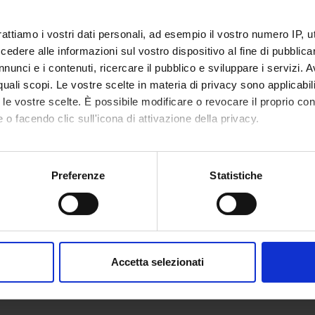
rattiamo i vostri dati personali, ad esempio il vostro numero IP, 
NSORS:
dere alle informazioni sul vostro dispositivo al fine di pubblica
Funds:
assigned and managed by the de
nunci e i contenuti, ricercare il pubblico e sviluppare i servizi. A
r quali scopi. Le vostre scelte in materia di privacy sono applicabi
to le vostre scelte. È possibile modificare o revocare il proprio 
 o facendo clic sull'icona di attivazione della privacy.
ECT PARTICIPANTS
mo anche:
idoia
Morgana
oni sulla tua posizione geografica, con un'approssimazione di qu
Preferenze
Statistiche
spositivo, scansionandolo attivamente alla ricerca di caratteristich
osario Buffelli
Full Professor
aborati i tuoi dati personali e imposta le tue preferenze nella
s
consenso in qualsiasi momento dalla Dichiarazione sui cookie.
ONS
Accetta selezionati
nalizzare contenuti ed annunci, per fornire funzionalità dei socia
logy and Psychology Section
inoltre informazioni sul modo in cui utilizzi il nostro sito con i n
icità e social media, i quali potrebbero combinarle con altre inform