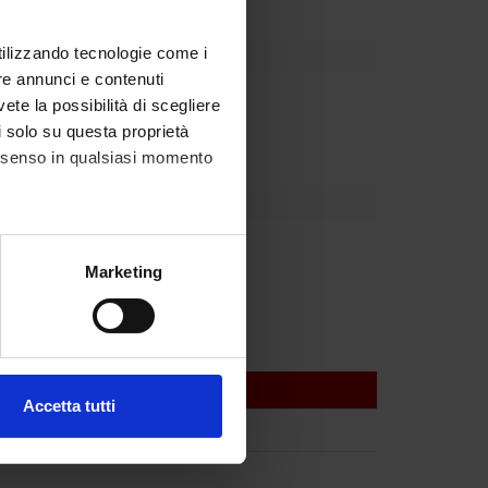
utilizzando tecnologie come i
re annunci e contenuti
partment
vete la possibilità di scegliere
li solo su questa proprietà
consenso in qualsiasi momento
 Favero
alche metro,
Marketing
e specifiche (impronte
ezione dettagli
. Puoi
Accetta tutti
l media e per analizzare il
ostri partner che si occupano
azioni che hai fornito loro o