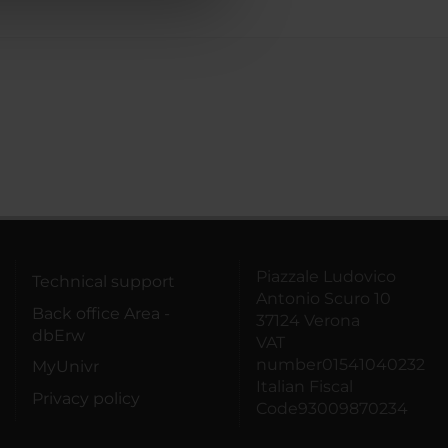
Piazzale Ludovico
Technical support
Antonio Scuro 10
Back office Area -
37124 Verona
dbErw
VAT
number01541040232
MyUnivr
Italian Fiscal
Privacy policy
Code93009870234