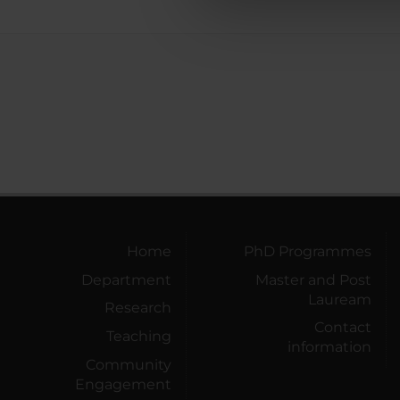
che hanno raccolto dal tuo uti
Home
PhD Programmes
Department
Master and Post
Lauream
Research
Contact
Teaching
information
Community
Engagement