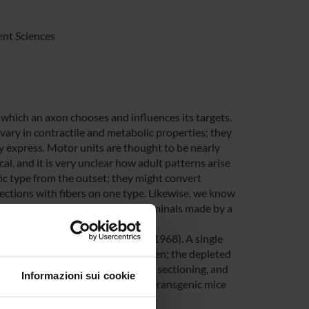
nt Sciences
 which an axon chooses and influences its targets.
vary in contractile and metabolic properties; they
ey express. Motor units are thought to be nearly
l, and it is very unclear how adult patterns arise
ic type from the outset; they might convert
ections with fibers on one type. Likewise, we know
ariation there is among nerve terminals made by a
letion (Edström and Kugelberg, 1968). A single
s sectioned and stained for glycogen; the depleted
hod is difficult at best, requires sectioning, and
Informazioni sui cookie
operties of single motor units in transgenic mice