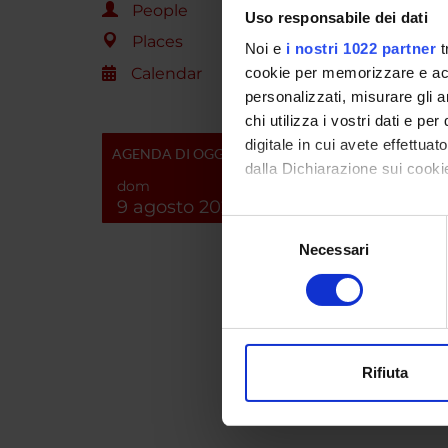
People
Uso responsabile dei dati
Places
Noi e
i nostri 1022 partner
t
SPO
Calendar
cookie per memorizzare e acce
personalizzati, misurare gli an
chi utilizza i vostri dati e pe
digitale in cui avete effettua
AGENDA DI OGGI
dalla Dichiarazione sui cookie
dom
PROJ
9 agosto 2026
Con il tuo consenso, vorrem
Carlo B
Selezione
raccogliere informazi
Necessari
del
Identificare il tuo di
Mario R
consenso
digitali).
Approfondisci come vengono el
modificare o ritirare il tuo 
SECTI
Rifiuta
Utilizziamo i cookie per perso
Physio
nostro traffico. Condividiamo 
di analisi dei dati web, pubbl