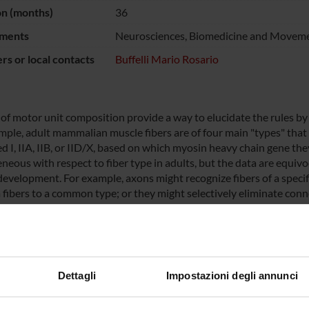
on (months)
36
ments
Neurosciences, Biomedicine and Moveme
s or local contacts
Buffelli Mario Rosario
 of motor unit composition provide a way to elucidate the rules by
mple, adult mammalian muscle fibers are of four main "types" that 
ed I, IIA, IIB, or IID/X, based on which myosin heavy chain gene th
ous with respect to fiber type in adults, but the data are equivoca
development. For example, axons might recognize fibers of a specif
fibers to a common type; or they might selectively eliminate conn
about how motor units are arranged within a muscle, or how much v
motoneuron.
, motor units have been mapped with a method called glycogen dep
xon is isolated and stimulated for a long period, then the muscle i
re components of the stimulated motor unit. Unfortunately, this met
Dettagli
Impostazioni degli annunci
oorly on immature muscles. Aim of this project is to analyze the pr
press fluorescent proteins.