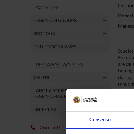
Durati
ACTIVITIES
Depart
RESEARCH GROUPS
Manager
SECTIONS
PHD PROGRAMMES
Studies
For exa
are call
RESEARCH FACILITIES
homogene
during 
CENTRI
random 
little 
LABORATORIES AND
RESEARCH CENTRES
single 
To date
LIBRARIES
motor a
fibers a
Consenso
works p
Contacts
that ex