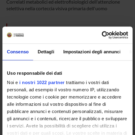
Correlati metabolici ed elettrofisiologici dell'attenzione
selettiva nella corteccia visiva primaria dell'uomo
ENTI FINANZIATORI:
Finanziamento:
assegnato e gestito dal Dipartimento
Consenso
Dettagli
Impostazioni degli annunci
In
PARTECIPANTI AL PROGETTO
Uso responsabile dei dati
Massimo Girelli
Noi e
i nostri 1022 partner
trattiamo i vostri dati
Professore associato
personali, ad esempio il vostro numero IP, utilizzando
tecnologie come i cookie per memorizzare e accedere
alle informazioni sul vostro dispositivo al fine di
SEZIONI
pubblicare annunci e contenuti personalizzati, misurare
gli annunci e i contenuti, ricercare il pubblico e sviluppare
Fisiologia e Psicologia
i servizi. Avete la possibilità di scegliere chi utilizza i
vostri dati e per quali scopi. Le vostre scelte in materia di