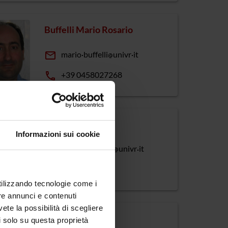
Buffelli Mario Rosario
email
mario
buffelli
univr
it
phone
+39 0458027268
Butturini Elena
Informazioni sui cookie
email
elena
butturini
univr
it
phone
0458027166
utilizzando tecnologie come i
re annunci e contenuti
vete la possibilità di scegliere
Calderan Laura
li solo su questa proprietà