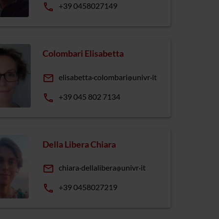
phone
+39 0458027149
Colombari Elisabetta
email
elisabetta
colombari
univr
it
phone
+39 045 802 7134
Della Libera Chiara
email
chiara
dellalibera
univr
it
phone
+39 0458027219