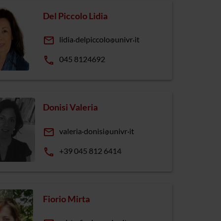
Del Piccolo Lidia
email
lidia
delpiccolo
univr
it
phone
045 8124692
Donisi Valeria
email
valeria
donisi
univr
it
phone
+39 045 812 6414
Fiorio Mirta