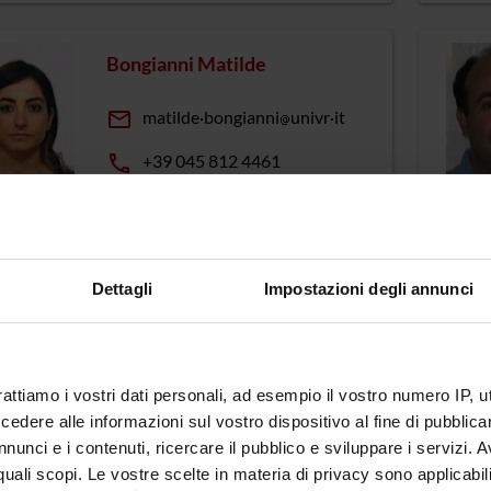
Bongianni Matilde
email
matilde
bongianni
univr
it
phone
+39 045 812 4461
Busetto Giuseppe
Dettagli
Impostazioni degli annunci
email
giuseppe
busetto
univr
it
phone
+39 0458027290
rattiamo i vostri dati personali, ad esempio il vostro numero IP, 
dere alle informazioni sul vostro dispositivo al fine di pubblica
nunci e i contenuti, ricercare il pubblico e sviluppare i servizi. A
Calabrese Massimiliano
r quali scopi. Le vostre scelte in materia di privacy sono applicabi