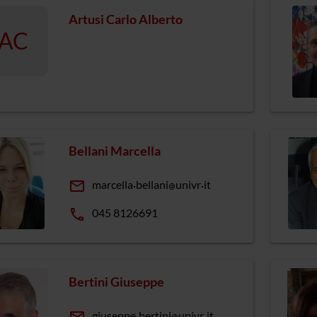
Artusi Carlo Alberto
AC
Bellani Marcella
email
marcella
bellani
univr
it
phone
045 8126691
Bertini Giuseppe
giuseppe
bertini
univr
it