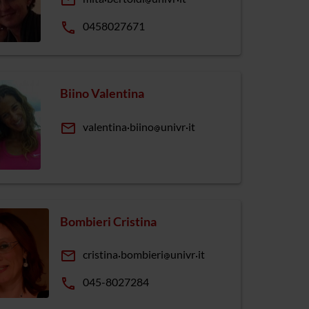
email
phone
0458027671
Biino Valentina
email
valentina
biino
univr
it
Bombieri Cristina
email
cristina
bombieri
univr
it
phone
045-8027284