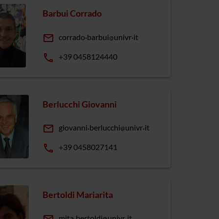
Barbui Corrado
email
corrado
barbui
univr
it
phone
+39 0458124440
Berlucchi Giovanni
email
giovanni
berlucchi
univr
it
phone
+39 0458027141
Bertoldi Mariarita
mita
bertoldi
univr
it