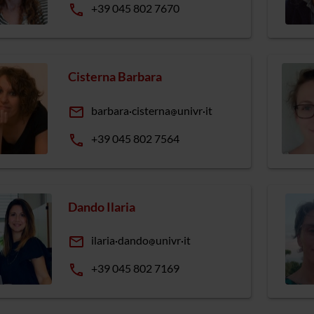
phone
+39 045 802 7670
Cisterna Barbara
email
barbara
cisterna
univr
it
phone
+39 045 802 7564
Dando Ilaria
email
ilaria
dando
univr
it
phone
+39 045 802 7169