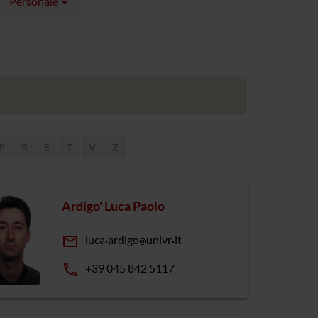
Personale
P
R
S
T
V
Z
Ardigo' Luca Paolo
email
luca
ardigo
univr
it
phone
+39 045 842 5117