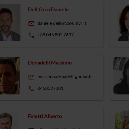
Dell'Orco Daniele
email
daniele
dellorco
univr
it
phone
+39 045 802 7637
Donadelli Massimo
email
massimo
donadelli
univr
it
phone
0458027281
Feletti Alberto