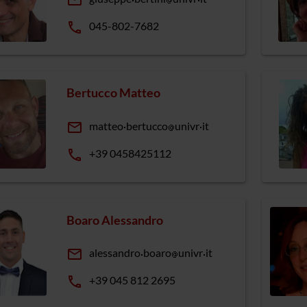
email
phone
045-802-7682
Bertucco Matteo
email
matteo
bertucco
univr
it
phone
+39 0458425112
Boaro Alessandro
email
alessandro
boaro
univr
it
phone
+39 045 812 2695