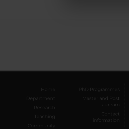
di analisi dei dati web, pubbl
che hanno raccolto dal tuo uti
Home
PhD Programmes
Department
Master and Post
Lauream
Research
Contact
Teaching
information
Community