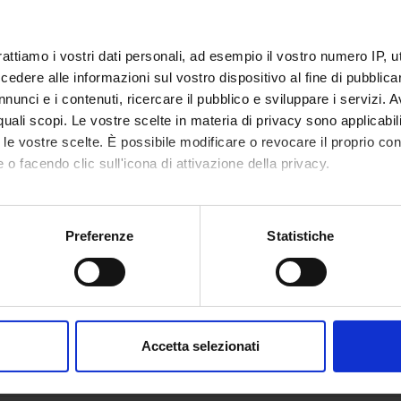
ECT PARTICIPANTS
rattiamo i vostri dati personali, ad esempio il vostro numero IP, 
dere alle informazioni sul vostro dispositivo al fine di pubblica
 Venturelli
Associate Professor
nunci e i contenuti, ricercare il pubblico e sviluppare i servizi. A
r quali scopi. Le vostre scelte in materia di privacy sono applicabi
to le vostre scelte. È possibile modificare o revocare il proprio 
 o facendo clic sull'icona di attivazione della privacy.
RCH AREAS INVOLVED IN THE PROJECT
isciplinary Sciences
mo anche:
oni sulla tua posizione geografica, con un'approssimazione di qu
Sciences (DM)
Preferenze
Statistiche
spositivo, scansionandolo attivamente alla ricerca di caratteristich
 Sciences (DNBM)
aborati i tuoi dati personali e imposta le tue preferenze nella
s
consenso in qualsiasi momento dalla Dichiarazione sui cookie.
Accetta selezionati
ONS
nalizzare contenuti ed annunci, per fornire funzionalità dei socia
ent Sciences Section
inoltre informazioni sul modo in cui utilizzi il nostro sito con i n