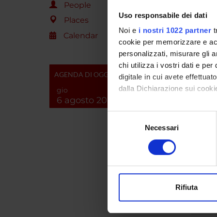
People
Uso responsabile dei dati
Places
PROJ
Noi e
i nostri 1022 partner
t
Calendar
cookie per memorizzare e acce
Massimo
personalizzati, misurare gli an
chi utilizza i vostri dati e pe
AGENDA DI OGGI
digitale in cui avete effettua
dalla Dichiarazione sui cookie
RESEA
gio
6 agosto 2026
Multid
Con il tuo consenso, vorrem
Selezione
raccogliere informazi
Sport 
Necessari
del
Identificare il tuo di
consenso
Sport
digitali).
Approfondisci come vengono el
modificare o ritirare il tuo 
Rifiuta
SECTI
Utilizziamo i cookie per perso
Movem
nostro traffico. Condividiamo 