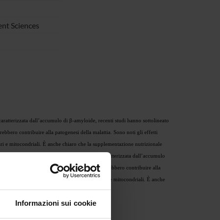
nt Sciences
ratterizzata dall’accumulo di β-amyloide, recenti studi hanno sottolineato
rebbero contribuire alla patogenesi della malattia. Sono noti gli effetti
lari e mitocondriali. È anche chiaro che la supplementazione nutrizionale
za. Anche se la letteratura indica che l’AD è caratterizzata dall’accumulo
otta biodisponibilità di ossido nitrico (NO), potrebbero contribuire alla
legati a miglioramenti delle funzionalità vascolari e mitocondriali. È anche
Informazioni sui cookie