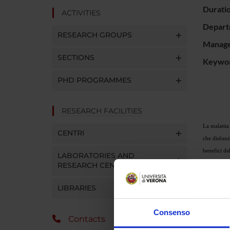
Durati
ACTIVITIES
Depart
RESEARCH GROUPS
Manager
SECTIONS
Keywo
PHD PROGRAMMES
RESEARCH FACILITIES
La malattia
CENTRI
che disfunzi
benefici de
LABORATORIES AND
con nitrati
RESEARCH CENTRES
di β-amyloi
LIBRARIES
patogenesi d
chiaro che 
Consenso
Contacts