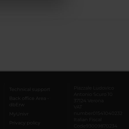
azioni che hai fornito loro o
Piazzale Ludovico
Technical support
Antonio Scuro 10
Back office Area -
37124 Verona
dbErw
VAT
number01541040232
MyUnivr
Italian Fiscal
Privacy policy
Code93009870234