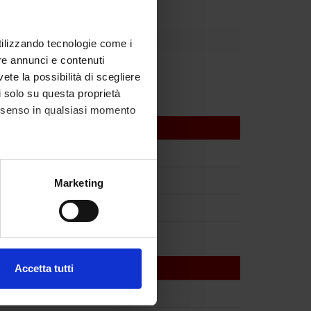
utilizzando tecnologie come i
re annunci e contenuti
vete la possibilità di scegliere
li solo su questa proprietà
consenso in qualsiasi momento
alche metro,
Marketing
e specifiche (impronte
ezione dettagli
. Puoi
Accetta tutti
l media e per analizzare il
ostri partner che si occupano