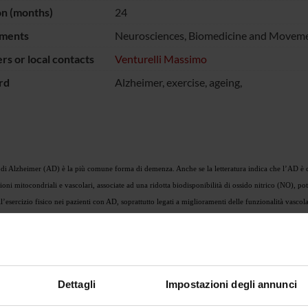
on (months)
24
ments
Neurosciences, Biomedicine and Moveme
s or local contacts
Venturelli Massimo
rd
Alzheimer, exercise, ageing,
 di Alzheimer (AD) è la più comune forma di demenza. Anche se la letteratura indica che l’AD è ca
oni mitocondriali e vascolari, associate ad una ridotta biodisponibilità di ossido nitrico (NO), pot
ll’esercizio fisico nei pazienti con AD, soprattutto legati a miglioramenti delle funzionalità vasco
 migliori le capacità vasodilatative. La malattia di Alzheimer (AD) è la più comune forma di demen
de, recenti studi hanno sottolineato che disfunzioni mitocondriali e vascolari, associate ad una rid
ella malattia. Sono noti gli effetti benefici dell’esercizio fisico nei pazienti con AD, soprattutto 
la supplementazione nutrizionale con nitrati migliori le capacità vasodilatative
Dettagli
Impostazioni degli annunci