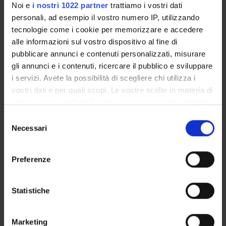
Noi e
i nostri 1022 partner
trattiamo i vostri dati
2003067198_005
personali, ad esempio il vostro numero IP, utilizzando
tecnologie come i cookie per memorizzare e accedere
alle informazioni sul vostro dispositivo al fine di
pubblicare annunci e contenuti personalizzati, misurare
SPONSORS:
gli annunci e i contenuti, ricercare il pubblico e sviluppare
i servizi. Avete la possibilità di scegliere chi utilizza i
Ministero dell'Istruzione dell'Università e della Ricerca
vostri dati e per quali scopi. Le vostre scelte in materia di
Funds:
assigned and managed by the department
Syllabus:
COFIN - Progetti di Ricerca di Interesse
privacy sono applicabili solo su questa proprietà digitale
Nazionale
in cui avete effettuato le vostre scelte. È possibile
Selezione
modificare o revocare il proprio consenso in qualsiasi
Necessari
del
momento dalla Dichiarazione sui cookie o facendo clic
consenso
sull'icona di attivazione della privacy.
PROJECT PARTICIPANTS
Preferenze
Con il tuo consenso, vorremmo anche:
Antonio Fiaschi
raccogliere informazioni sulla tua posizione
Statistiche
geografica, con un'approssimazione di qualche
metro,
Marketing
Identificare il tuo dispositivo, scansionandolo