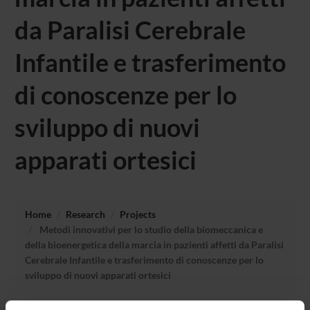
da Paralisi Cerebrale
Infantile e trasferimento
di conoscenze per lo
sviluppo di nuovi
apparati ortesici
Home
Research
Projects
Metodi innovativi per lo studio della biomeccanica e
della bioenergetica della marcia in pazienti affetti da Paralisi
Cerebrale Infantile e trasferimento di conoscenze per lo
sviluppo di nuovi apparati ortesici