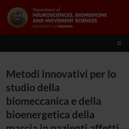
Toggl
Metodi innovativi per lo
studio della
biomeccanica e della
bioenergetica della
marcia in pazienti affetti