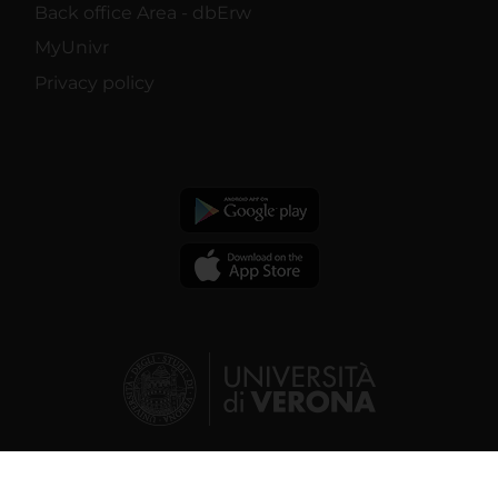
Back office Area - dbErw
MyUnivr
Privacy policy
© 2026 | Verona University