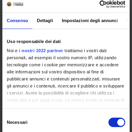
Starting date
January 1, 2008
Duration (months)
Consenso
Dettagli
Impostazioni degli annunci
In
12
Uso responsabile dei dati
Noi e
i nostri 1022 partner
trattiamo i vostri dati
SECTIONS
personali, ad esempio il vostro numero IP, utilizzando
Movement Sciences Section
tecnologie come i cookie per memorizzare e accedere
alle informazioni sul vostro dispositivo al fine di
pubblicare annunci e contenuti personalizzati, misurare
gli annunci e i contenuti, ricercare il pubblico e sviluppare
i servizi. Avete la possibilità di scegliere chi utilizza i
ACTIVITIES
vostri dati e per quali scopi. Le vostre scelte in materia di
privacy sono applicabili solo su questa proprietà digitale
RESEARCH GROUPS
in cui avete effettuato le vostre scelte. È possibile
Selezione
modificare o revocare il proprio consenso in qualsiasi
Necessari
del
SECTIONS
momento dalla Dichiarazione sui cookie o facendo clic
consenso