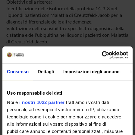
Obiettivi della ricerca:
Identificazione delle isoform della proteina 14-3-3 nel
liquor di pazienti con Malattia di Creutzfeld-Jacob per la
diagnosi differenziale delle altre demenze.
Valutazione della sensibilità e specificità diagnostica della
cistatina e dell'ubiquitina nel liquor di pazienti con Malattia
di Creutzfeld-Jacob.
ENTI FINANZIATORI:
Consenso
Dettagli
Impostazioni degli annunci
In
ISS Istituto Superiore di Sanità
Finanziamento:
assegnato e gestito dal Dipartimento
Uso responsabile dei dati
Noi e
i nostri 1022 partner
trattiamo i vostri dati
PARTECIPANTI AL PROGETTO
personali, ad esempio il vostro numero IP, utilizzando
tecnologie come i cookie per memorizzare e accedere
Salvatore Monaco
alle informazioni sul vostro dispositivo al fine di
Collaboratore alla ricerca - Tecnico di Laboratorio
pubblicare annunci e contenuti personalizzati, misurare