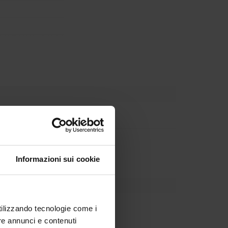
partment
partment
Informazioni sui cookie
utilizzando tecnologie come i
re annunci e contenuti