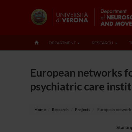
DEPARTMENT
RESEARCH
T
European networks for
psychiatric care inst
Home
Research
Projects
European networks f
Startin