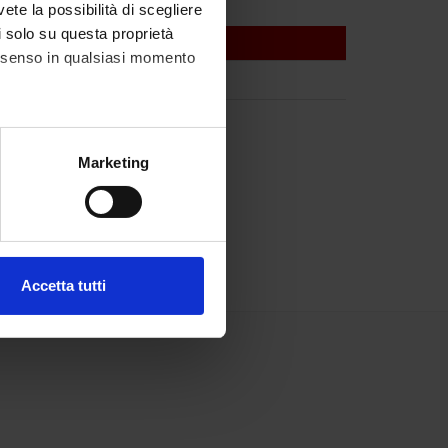
vete la possibilità di scegliere
li solo su questa proprietà
consenso in qualsiasi momento
alche metro,
Marketing
e specifiche (impronte
ezione dettagli
. Puoi
Accetta tutti
l media e per analizzare il
ostri partner che si occupano
azioni che hai fornito loro o