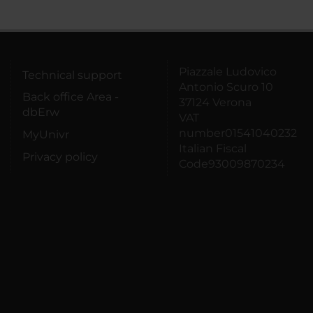
Piazzale Ludovico
Technical support
Antonio Scuro 10
Back office Area -
37124 Verona
dbErw
VAT
number01541040232
MyUnivr
Italian Fiscal
Privacy policy
Code93009870234