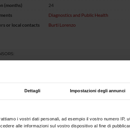
on (months)
24
ments
Diagnostics and Public Health
s or local contacts
Burti Lorenzo
NSORS:
health Executive
Funds:
assigned and managed by the de
Funds:
assigned and managed by the de
Dettagli
Impostazioni degli annunci
ECT PARTICIPANTS
 Burti
Research Assistants
rattiamo i vostri dati personali, ad esempio il vostro numero IP, 
dere alle informazioni sul vostro dispositivo al fine di pubblica