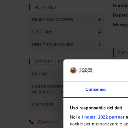
Durati
ACTIVITIES
Depart
RESEARCH GROUPS
Manager
SECTIONS
PHD PROGRAMMES
SPO
RESEARCH FACILITIES
Public 
CENTRI
LABORATORIES AND
Consenso
RESEARCH CENTRES
PROJ
LIBRARIES
Uso responsabile dei dati
Lorenzo
Noi e
i nostri 1022 partner
t
Contacts
cookie per memorizzare e acce