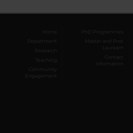
Home
PhD Programmes
Department
Master and Post
Lauream
Research
Contact
Teaching
information
Community
Engagement