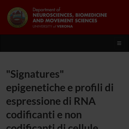
Toggl
"Signatures"
epigenetiche e profili di
espressione di RNA
codificanti e non
codificanti di cellule