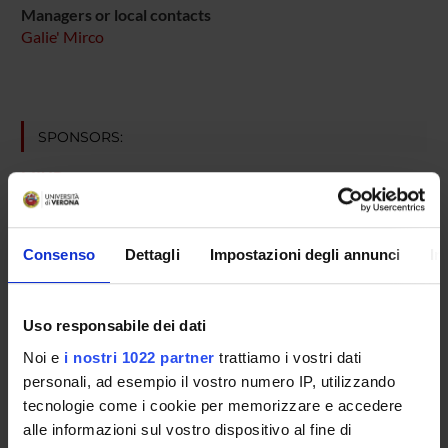
Managers or local contacts
Galie' Mirco
SPONSORS:
MIUR
Funds:
assigned and managed by the department
Consenso
Dettagli
Impostazioni degli annunci
In
PROJECT PARTICIPANTS
Mirco Galie'
Uso responsabile dei dati
Associate Professor
Noi e
i nostri 1022 partner
trattiamo i vostri dati
personali, ad esempio il vostro numero IP, utilizzando
tecnologie come i cookie per memorizzare e accedere
RESEARCH AREAS INVOLVED IN THE PROJECT
alle informazioni sul vostro dispositivo al fine di