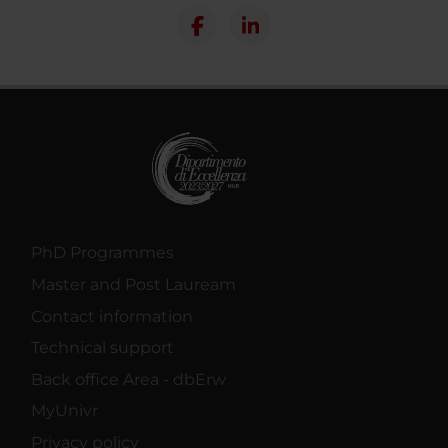
PhD Programmes
Master and Post Lauream
Contact information
Technical support
Back office Area - dbErw
MyUnivr
Privacy policy