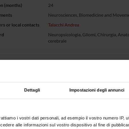
on (months)
24
ments
Neurosciences, Biomedicine and Moveme
s or local contacts
Talacchi Andrea
rd
Neuropsicologia, Gliomi, Chirurgia, Anat
cerebrale
 un lavoro prevalentemente descrittivo e si pone l’obiettivo di cost
ropsicologici acquisiti prima e dopo l’intervento di pazienti sottop
irizzata a stabilire delle relazioni tra caratteristiche del tumore, a 
iva di poter utilizzare gli stessi test, riadattati alla situazione, 
Dettagli
Impostazioni degli annunci
ECT PARTICIPANTS
 Santini
Andrea T
rattiamo i vostri dati personali, ad esempio il vostro numero IP, 
dere alle informazioni sul vostro dispositivo al fine di pubblica