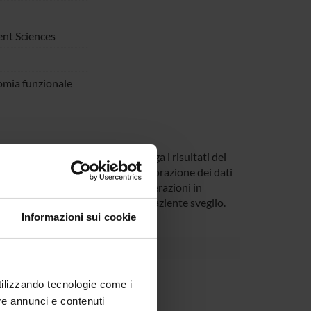
nt Sciences
omia funzionale
ituire una banca dati che raccolga i risultati dei
osti a chirurgia per glioma. L’elaborazione dei dati
cominciare dalla sede, e tipo di alterazioni in
nel mappaggio intraoperatorio con paziente sveglio.
Informazioni sui cookie
alacchi
utilizzando tecnologie come i
re annunci e contenuti