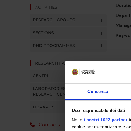
Durati
ACTIVITIES
Depart
RESEARCH GROUPS
Manager
SECTIONS
Keywo
PHD PROGRAMMES
RESEARCH FACILITIES
Questo è
test neu
CENTRI
sarà ind
prospett
LABORATORIES AND
Consenso
RESEARCH CENTRES
PROJ
LIBRARIES
Uso responsabile dei dati
Barbara
Noi e
i nostri 1022 partner
t
Contacts
cookie per memorizzare e acce