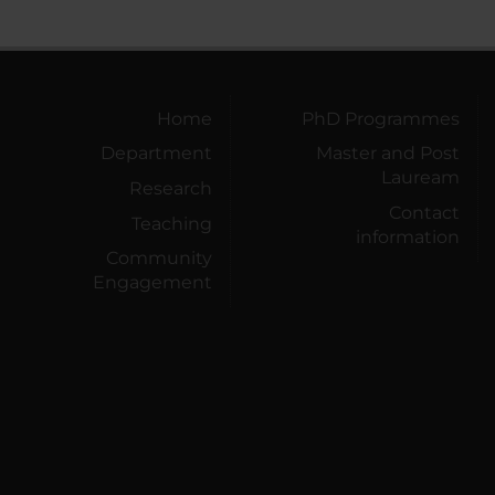
Home
PhD Programmes
Department
Master and Post
Lauream
Research
Contact
Teaching
information
Community
Engagement