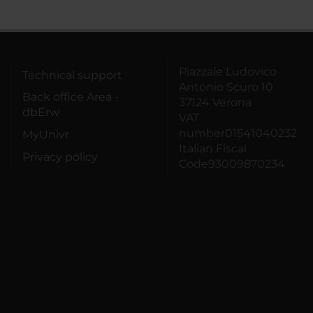
Piazzale Ludovico
Technical support
Antonio Scuro 10
Back office Area -
37124 Verona
dbErw
VAT
number01541040232
MyUnivr
Italian Fiscal
Privacy policy
Code93009870234