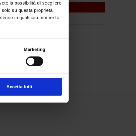
vete la possibilità di scegliere
li solo su questa proprietà
consenso in qualsiasi momento
alche metro,
Marketing
e specifiche (impronte
ezione dettagli
. Puoi
Accetta tutti
l media e per analizzare il
ostri partner che si occupano
azioni che hai fornito loro o