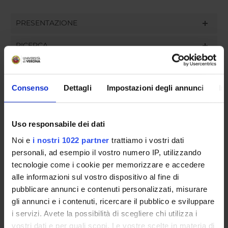
PRESENTAZIONE
RICERCA
PUBBLICAZIONI
Consenso
Dettagli
Impostazioni degli annunci
In
INCARICHI
Uso responsabile dei dati
Noi e
i nostri 1022 partner
trattiamo i vostri dati
ORGANIZZAZIONE
personali, ad esempio il vostro numero IP, utilizzando
tecnologie come i cookie per memorizzare e accedere
GOVERNANCE
alle informazioni sul vostro dispositivo al fine di
pubblicare annunci e contenuti personalizzati, misurare
COMMISSIONI
gli annunci e i contenuti, ricercare il pubblico e sviluppare
UFFICI E STRUTTURE DI SERVIZIO
i servizi. Avete la possibilità di scegliere chi utilizza i
vostri dati e per quali scopi. Le vostre scelte in materia di